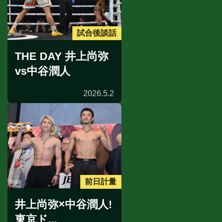
試合後談話
THE DAY 井上尚弥
vs中谷潤人
2026.5.2
前日計量
井上尚弥×中谷潤人!
東京ド...