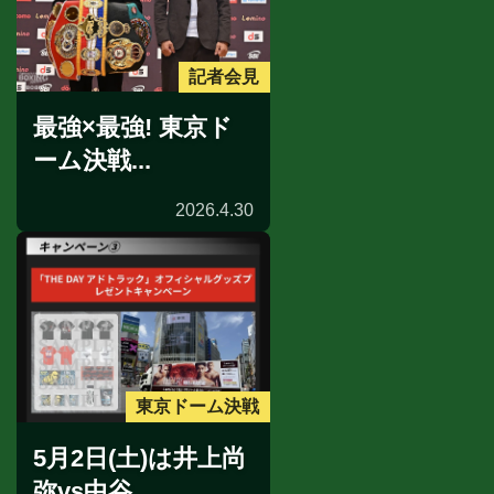
記者会見
最強×最強! 東京ド
ーム決戦...
2026.4.30
東京ドーム決戦
5月2日(土)は井上尚
弥vs中谷...