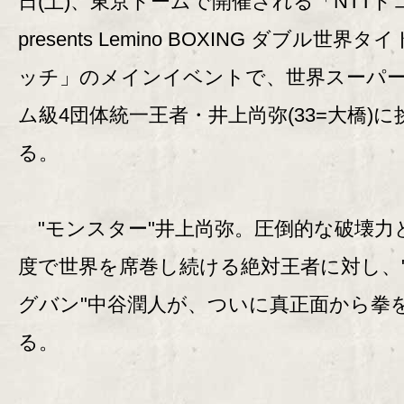
日(土)、東京ドームで開催される「NTTド
presents Lemino BOXING ダブル世界タ
ッチ」のメインイベントで、世界スーパ
ム級4団体統一王者・井上尚弥(33=大橋)に
る。
"モンスター"井上尚弥。圧倒的な破壊力
度で世界を席巻し続ける絶対王者に対し、
グバン"中谷潤人が、ついに真正面から拳
る。