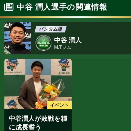
中谷 潤人選手の関連情報
バンタム級
中谷 潤人
M.Tジム
イベント
中谷潤人が敗戦を糧
に成長誓う