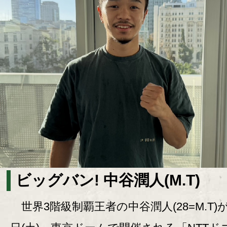
ビッグバン! 中谷潤人(M.T)
世界3階級制覇王者の中谷潤人(28=M.T)が