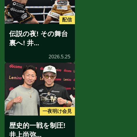
配信
伝説の夜! その舞台
裏へ! 井...
2026.5.25
一夜明け会見
歴史的一戦を制圧!
井上尚弥...