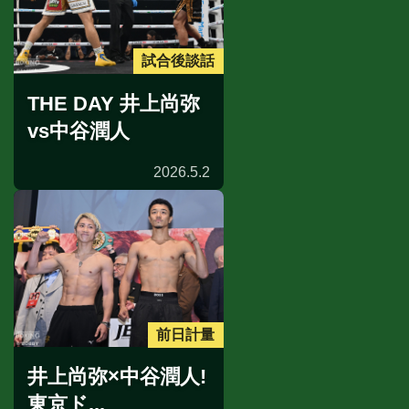
試合後談話
THE DAY 井上尚弥
vs中谷潤人
2026.5.2
前日計量
井上尚弥×中谷潤人!
東京ド...