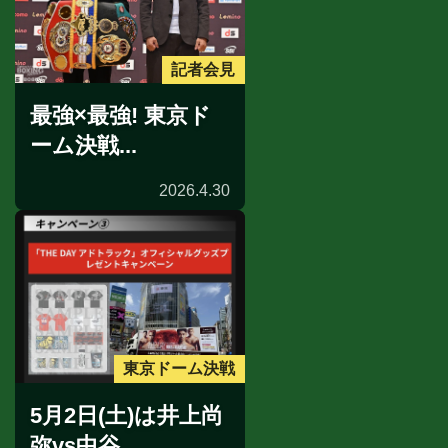
記者会見
最強×最強! 東京ド
ーム決戦...
2026.4.30
東京ドーム決戦
5月2日(土)は井上尚
弥vs中谷...