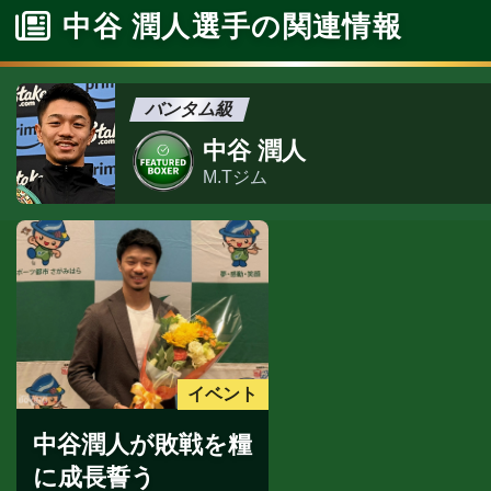
中谷 潤人選手の関連情報
バンタム級
中谷 潤人
M.Tジム
イベント
中谷潤人が敗戦を糧
に成長誓う