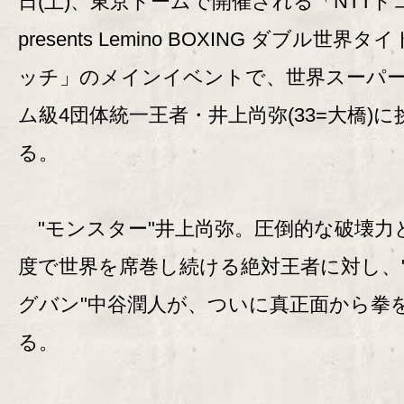
日(土)、東京ドームで開催される「NTTド
presents Lemino BOXING ダブル世界タ
ッチ」のメインイベントで、世界スーパ
ム級4団体統一王者・井上尚弥(33=大橋)に
る。
"モンスター"井上尚弥。圧倒的な破壊力
度で世界を席巻し続ける絶対王者に対し、
グバン"中谷潤人が、ついに真正面から拳
る。