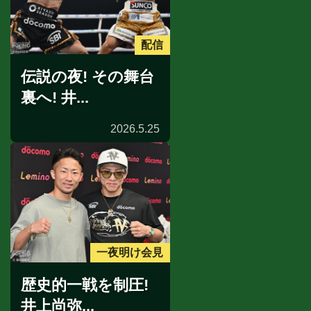
配信
伝説の夜! その舞台
裏へ! 井...
2026.5.25
一夜明け会見
歴史的一戦を制圧!
井上尚弥...