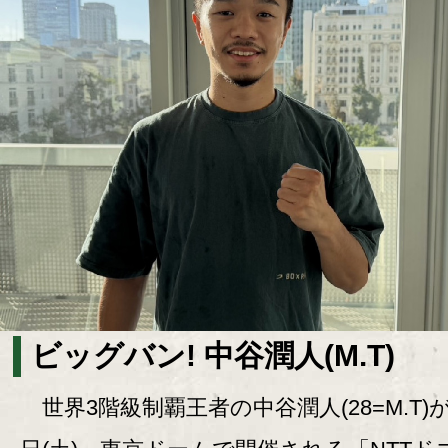
ビッグバン! 中谷潤人(M.T)
世界3階級制覇王者の中谷潤人(28=M.T)が