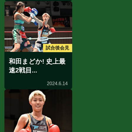
試合後会見
和田まどか! 史上最
速2戦目...
2024.6.14