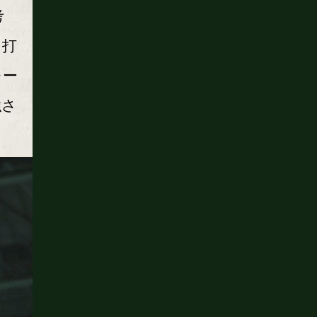
考
り打
レー
強さ