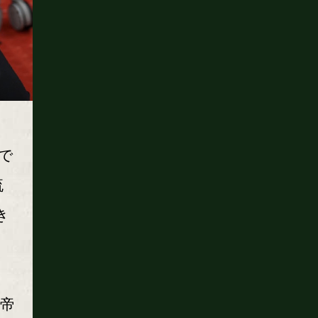
で
流
き
=帝