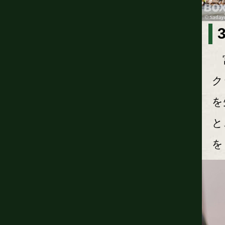
宮
ク
を
と
を