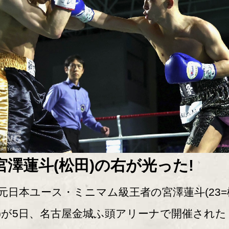
宮澤蓮斗(松田)の右が光った!
日本ユース・ミニマム級王者の宮澤蓮斗(23=
)が5日、名古屋金城ふ頭アリーナで開催された