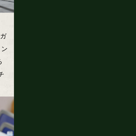
ガ
ウン
る
チ