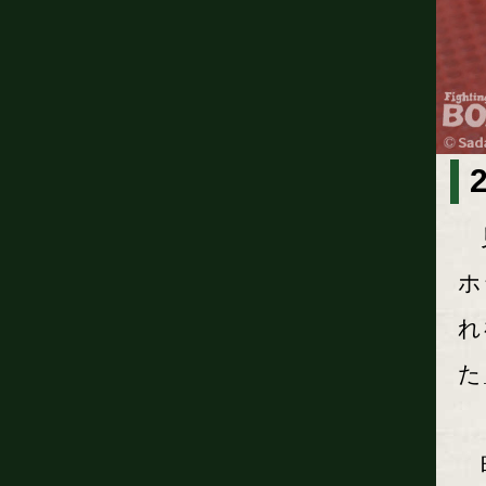
見
ホ
れ
た
昨