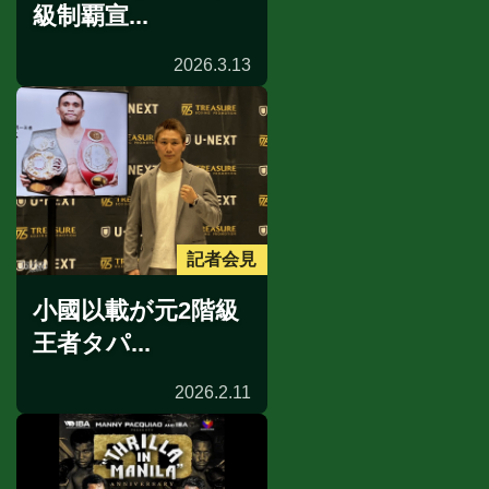
級制覇宣...
2026.3.13
記者会見
小國以載が元2階級
王者タパ...
2026.2.11