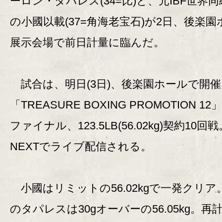
ーロン・タパレス(34=比)と、元IBF世界
の小國以載(37=角海老宝石)が2日、後楽園
展示会場で前日計量に臨んだ。
試合は、明日(3日)、後楽園ホールで開
「TREASURE BOXING PROMOTION 1
ファイナル、123.5LB(56.02kg)契約10回戦
NEXTでライブ配信される。
小國はリミットの56.02kgで一発クリア
のタパレスは30gオーバーの56.05kg。再