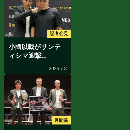
記者会見
小國以載がサンテ
ィシマ迎撃...
2026.7.3
月間賞