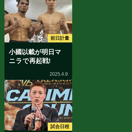
前日計量
小國以載が明日マ
ニラで再起戦!
2025.4.9
試合日程