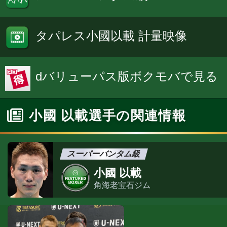
タパレス小國以載 計量映像
dバリューパス版ボクモバで見る
小國 以載選手の関連情報
スーパーバンタム級
小國 以載
角海老宝石ジム