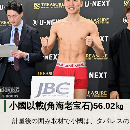
小國以載(角海老宝石)56.02㎏
計量後の囲み取材で小國は、タパレスの