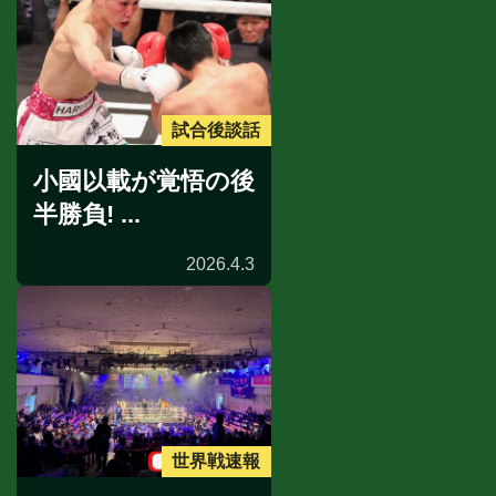
試合後談話
小國以載が覚悟の後
半勝負! ...
2026.4.3
世界戦速報