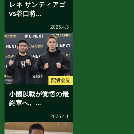
レネ サンティアゴ
vs谷口将...
2026.4.3
記者会見
小國以載が覚悟の最
終章へ。...
2026.4.1