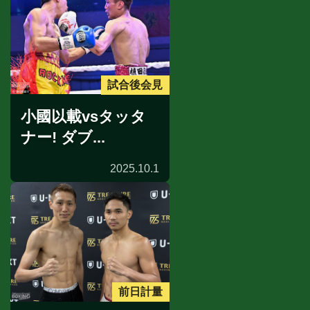
試合後会見
小國以載vsタッタ
ナー! ダブ...
2025.10.1
前日計量