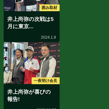
囲み取材
井上尚弥の次戦は5
月に東京...
2024.1.9
一夜明け会見
井上尚弥が喜びの
報告!