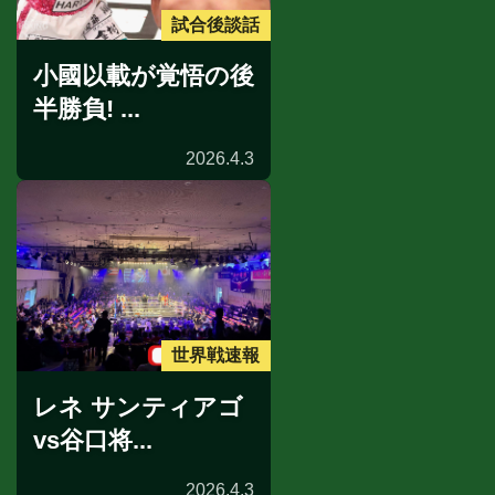
試合後談話
小國以載が覚悟の後
半勝負! ...
2026.4.3
世界戦速報
レネ サンティアゴ
vs谷口将...
2026.4.3