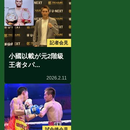
記者会見
小國以載が元2階級
王者タパ...
2026.2.11
試合後会見