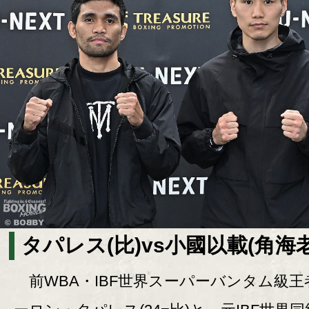
タパレス(比)vs小國以載(角海
前WBA・IBF世界スーパーバンタム級王