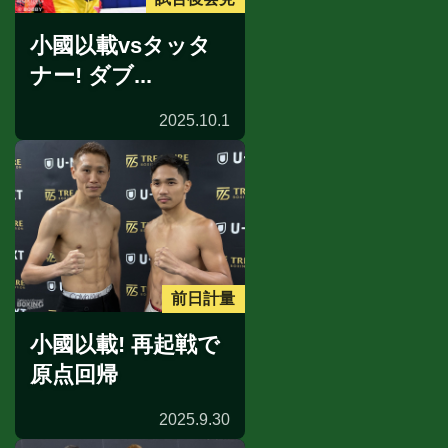
小國以載vsタッタ
ナー! ダブ...
2025.10.1
前日計量
小國以載! 再起戦で
原点回帰
2025.9.30