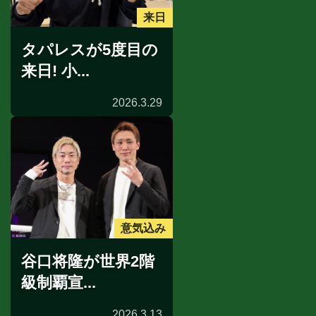
来日
タパレスが5度目の
来日! 小...
2026.3.29
意気込み
谷口将隆が世界2階
級制覇宣...
2026.3.13