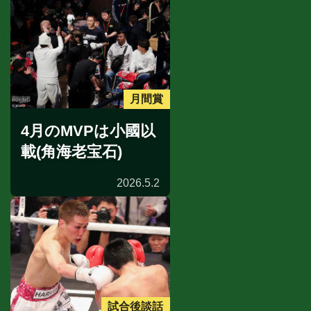
月間賞
4月のMVPは小國以
載(角海老宝石)
2026.5.2
試合後談話