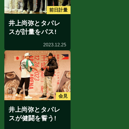
前日計量
井上尚弥とタパレ
スが計量をパス!
2023.12.25
会見
井上尚弥とタパレ
スが健闘を誓う!