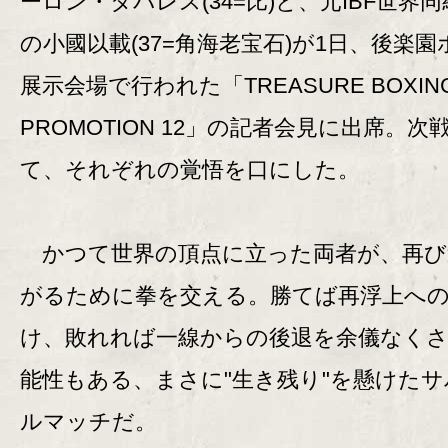
ーロン・タパレス(34=比)と、元IBF世界
の小國以載(37=角海老宝石)が1日、後楽園
展示会場で行われた「TREASURE BOXIN
PROMOTION 12」の記者会見に出席。次
て、それぞれの覚悟を口にした。
かつて世界の頂点に立った両者が、再び
がるために拳を交える。勝てば再浮上へ
け、敗れれば一線からの後退を余儀なく
能性もある、まさに"生き残り"を懸けた
ルマッチだ。