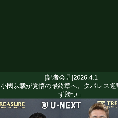
[記者会見]2026.4.1
小國以載が覚悟の最終章へ。タパレス迎
ず勝つ」