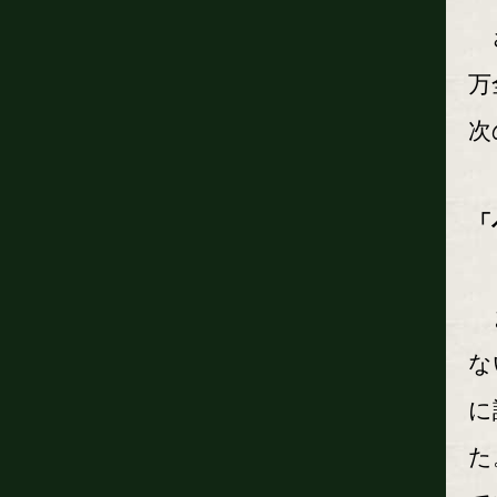
さ
万
次
「
ま
な
に
た