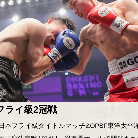
フライ級2冠戦
本フライ級タイトルマッチ&OPBF東洋太平