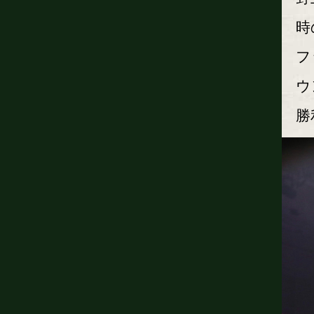
時
フ
ウ
勝