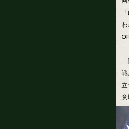
同
「
わ
O
国
戦
立
意