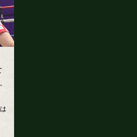
て
。
っ
とは