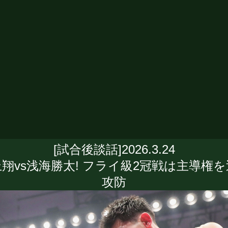
[試合後談話]2026.3.24
翔vs浅海勝太! フライ級2冠戦は主導権
攻防