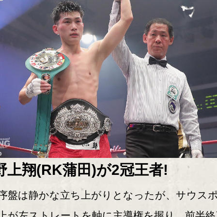
野上翔(RK蒲田)が2冠王者!
盤は静かな立ち上がりとなったが、サウス
上が左ストレートを軸に主導権を握り、前半終