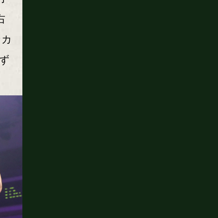
右
なカ
ず