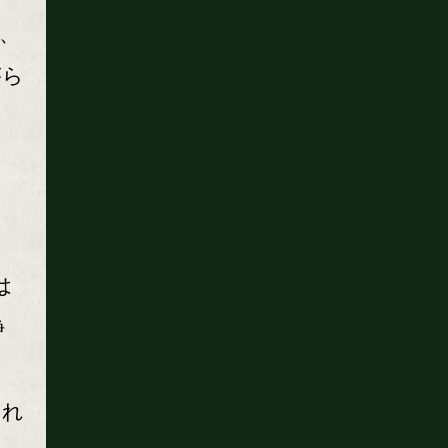
、
がら
は
静
られ