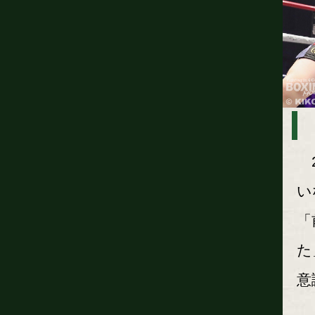
2
い
「
た
意