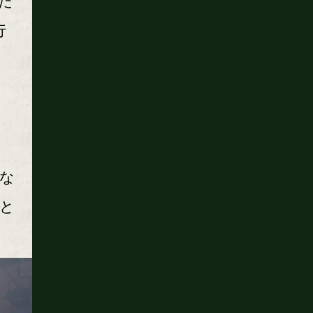
た
行
な
と