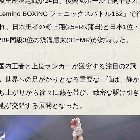
級王座決定戦が24日、後楽園ホールで開催され
Lemino BOXING フェニックスバトル152」で
れ、日本王者の野上翔(25=RK蒲田)と日本1位・
PBF同級3位の浅海勝太(31=MR)が対峙した。
内王者と上位ランカーが激突する注目の2冠
。世界への足がかりとなる重要な一戦は、静か
ち上がりから徐々に熱を帯び、緻密な駆け引き
地が交錯する展開となった。