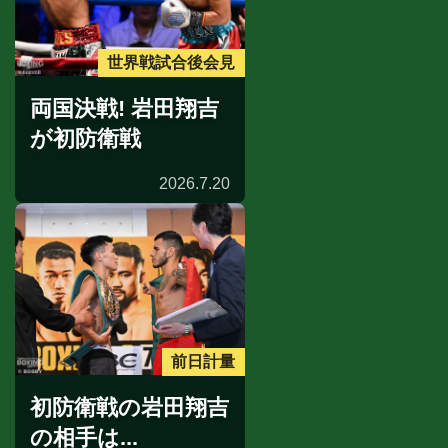
世界戦試合後会見
両国決戦! 岩田翔吉
が初防衛戦
2026.7.20
前日計量
初防衛戦の岩田翔吉
の相手は...