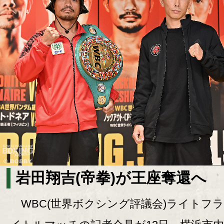
岩田翔吉(帝拳)が王座奪還へ
WBC(世界ボクシング評議会)ライトフ