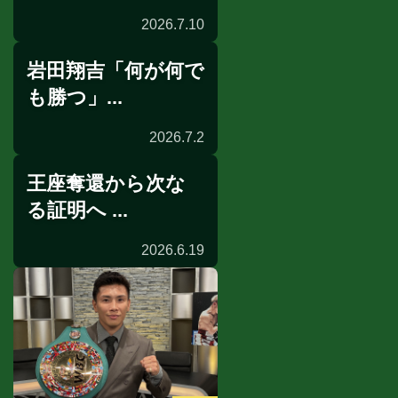
2026.7.10
岩田翔吉「何が何で
公開練習
も勝つ」...
2026.7.2
王座奪還から次な
インタビュー
る証明へ ...
2026.6.19
世界戦発表会見