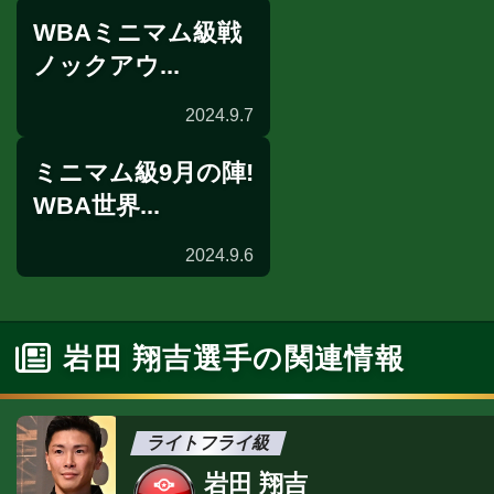
WBAミニマム級戦
海外前日計量
ノックアウ...
2024.9.7
ミニマム級9月の陣!
海外試合結果
WBA世界...
2024.9.6
海外前日計量
岩田 翔吉選手の関連情報
ライトフライ級
岩田 翔吉