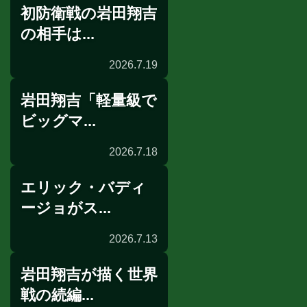
初防衛戦の岩田翔吉
世界戦試合後会見
の相手は...
2026.7.19
岩田翔吉「軽量級で
前日計量
ビッグマ...
2026.7.18
エリック・バディ
記者会見
ージョがス...
2026.7.13
岩田翔吉が描く世界
公開練習
戦の続編...