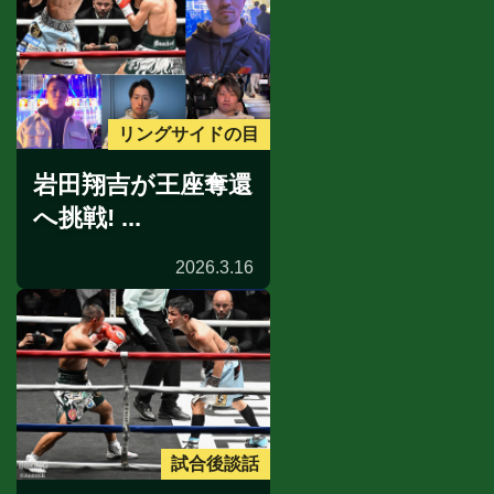
リングサイドの目
岩田翔吉が王座奪還
へ挑戦! ...
2026.3.16
試合後談話