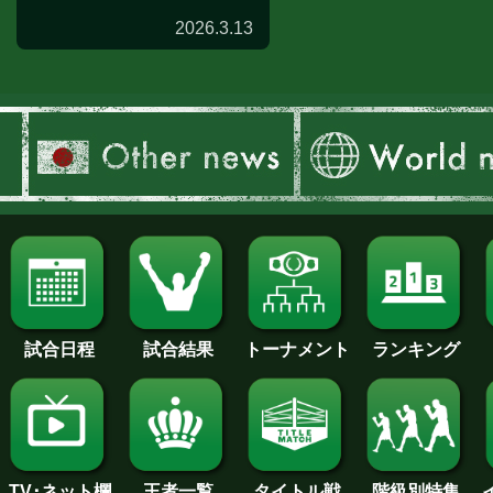
2026.3.13
記者会見
試合日程
試合結果
トーナメント
ランキング
王者一覧
タイトル戦
TV･ネット欄
階級別特集