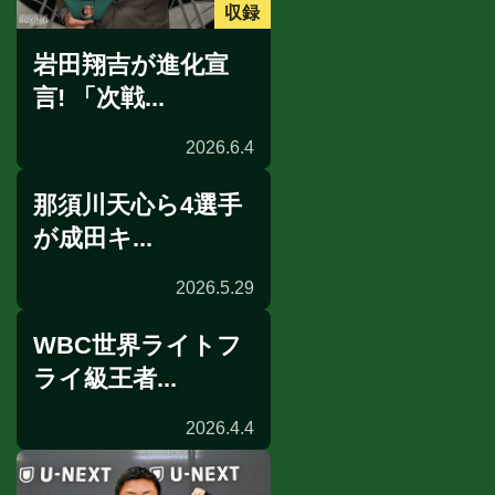
収録
岩田翔吉が進化宣
言! 「次戦...
2026.6.4
那須川天心ら4選手
が成田キ...
2026.5.29
WBC世界ライトフ
合宿情報
ライ級王者...
2026.4.4
リングサイドの目