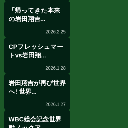
「帰ってきた本来
公開練習
の岩田翔吉...
2026.2.25
CPフレッシュマー
インタビュー
トvs岩田翔...
2026.1.28
岩田翔吉が再び世界
WBC
へ! 世界...
2026.1.27
WBC総会記念世界
世界戦発表会見
戦ノックア...