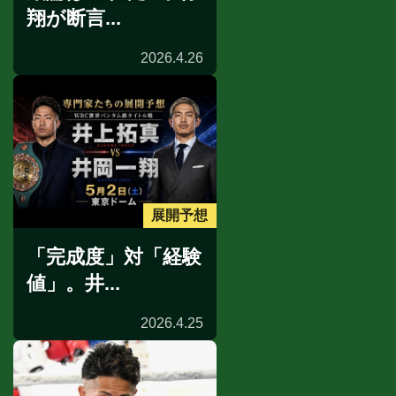
翔が断言...
2026.4.26
展開予想
「完成度」対「経験
値」。井...
2026.4.25