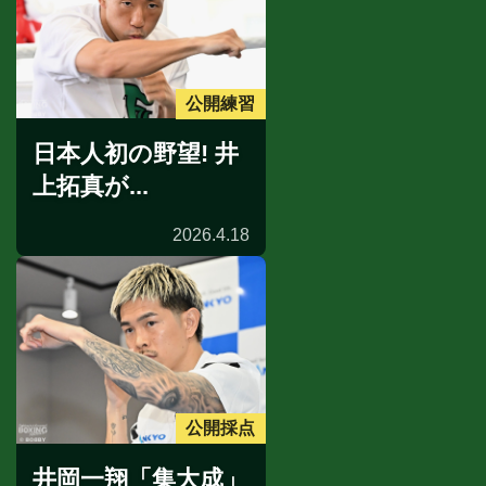
公開練習
日本人初の野望! 井
上拓真が...
2026.4.18
公開採点
井岡一翔「集大成」