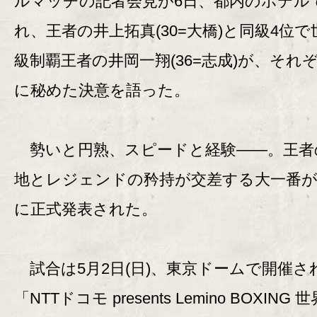
ルマッチの記者会見が6日、都内のホテル
れ、王者の井上拓真(30=大橋)と同級4位で
級制覇王者の井岡一翔(36=志成)が、それ
に秘めた決意を語った。
勢いと円熟、スピードと経験――。王者
地とレジェンドの矜持が交差する大一番
に正式発表された。
試合は5月2日(日)、東京ドームで開催さ
「NTTドコモ presents Lemino BOXING