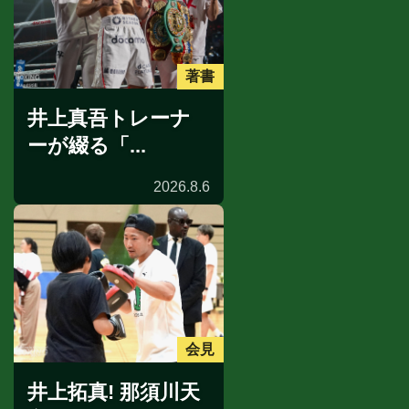
著書
井上真吾トレーナ
ーが綴る「...
2026.8.6
会見
井上拓真! 那須川天