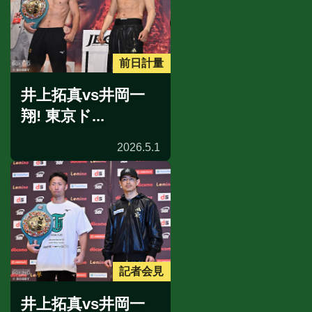
前日計量
井上拓真vs井岡一
翔! 東京ド...
2026.5.1
記者会見
井上拓真vs井岡一