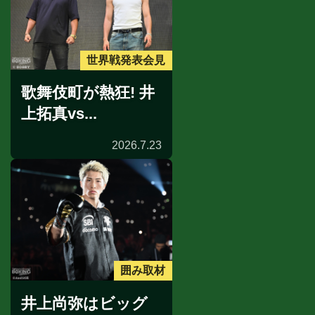
世界戦発表会見
歌舞伎町が熱狂! 井
上拓真vs...
2026.7.23
囲み取材
井上尚弥はビッグ