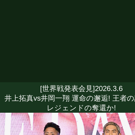
[世界戦発表会見]2026.3.6
井上拓真vs井岡一翔 運命の邂逅! 王者の
レジェンドの奪還か!