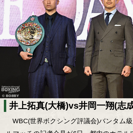
井上拓真(大橋)vs井岡一翔(志成
WBC(世界ボクシング評議会)バンタム