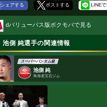
シェアする
ポストする
LINE
dバリューパス版ボクモバで見る
池側 純選手の関連情報
スーパーバンタム級
池側 純
角海老宝石ジム