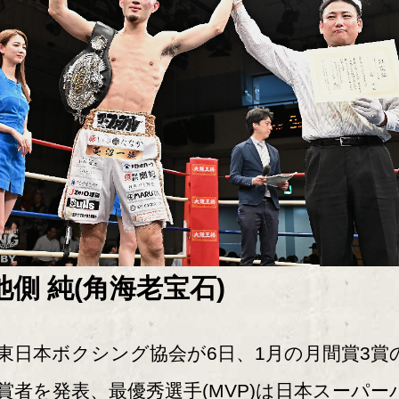
池側 純(角海老宝石)
日本ボクシング協会が6日、1月の月間賞3賞
賞者を発表、最優秀選手(MVP)は日本スーパー