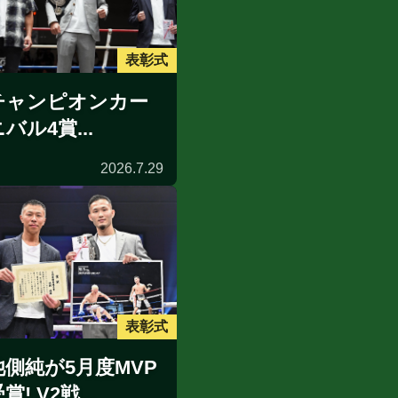
表彰式
チャンピオンカー
バル4賞...
2026.7.29
表彰式
池側純が5月度MVP
賞! V2戦...