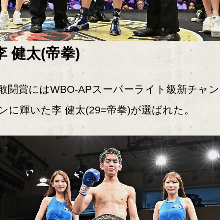
李 健太(帝拳)
闘賞にはWBO-APスーパーライト級新チャ
ンに輝いた李 健太(29=帝拳)が選ばれた。