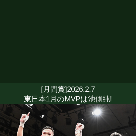
[月間賞]2026.2.7
東日本1月のMVPは池側純!