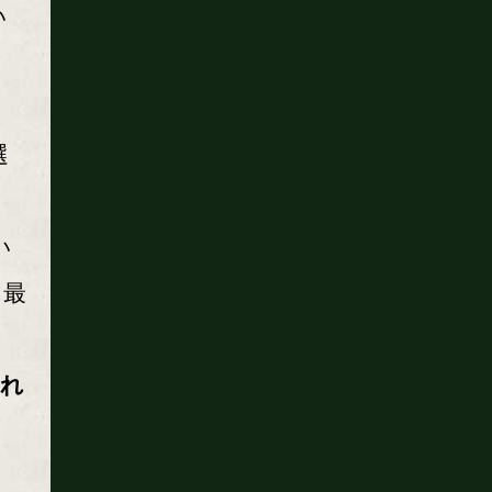
い
選
い
と最
ら
われ