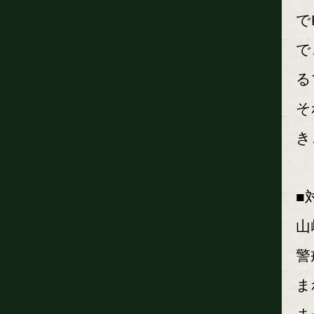
で
で
る
そ
き
■
山
警
ま