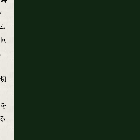
﨑海
ツ
ム
、同
。
切
ド
実を
る