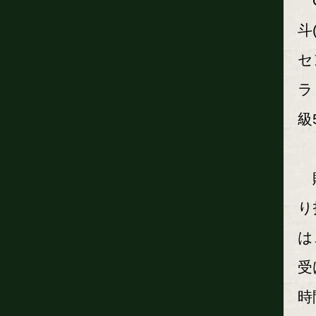
O
斗
セ
ラビ
級
敗
り
は
受
時