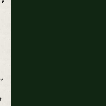
いま
で
が
け