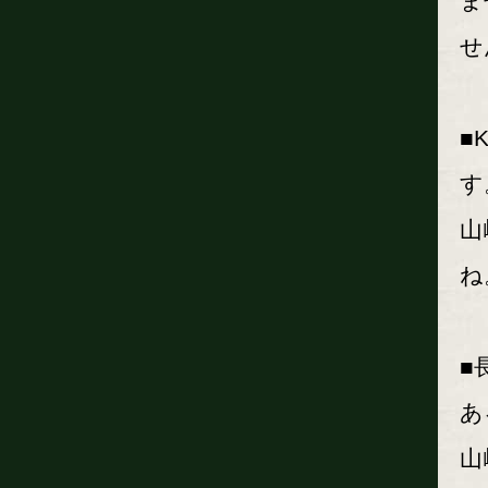
ま
せ
■
す
山
ね
■
あ
山