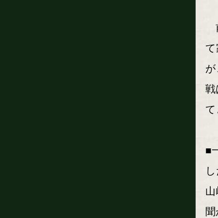
前
て
が
戦
て
■
し
山
聞