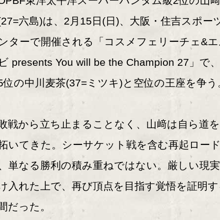
PBF東洋太平洋スーパーバンタム級2位の山
(27=六島)は、2月15日(日)、大阪・住吉スポー
ンターで開催される「コスメフェリーチェ&エ
 presents You will be the Champion 27」で
5位の中川麦茶(37=ミツキ)と空位の王座を争う
戦から立ち止まることなく、山﨑は自ら道を
拓いてきた。シーサケット戦を含む再起ロー
、単なる勝利の積み重ねではない。厳しい現
け入れた上で、再び頂点を目指す覚悟を証明す
間だった。