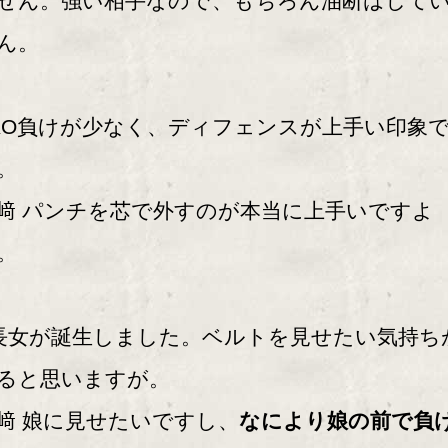
せん。強い相手なので、もちろん油断はして
ん。
KO負けが少なく、ディフェンスが上手い印象
。
﨑 パンチを芯で外すのが本当に上手いですよ
。
長女が誕生しました。ベルトを見せたい気持ち
ると思いますが。
﨑 娘に見せたいですし、
なにより娘の前で負