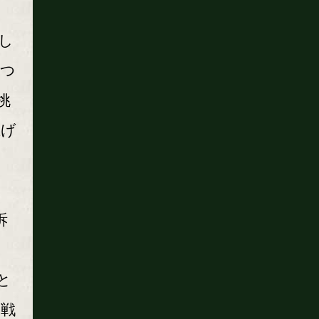
し
とつ
挑
上げ
訴
と
ル戦