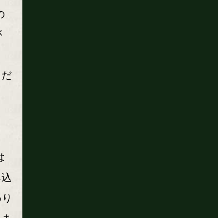
の
が
。
ただ
は
み込
わり