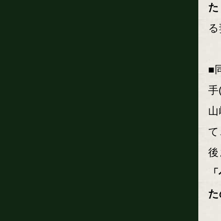
た
る
■
手
山
て
後
「
た