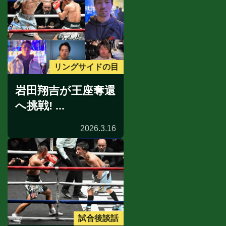
リングサイドの目
岩田翔吉が王座奪還
へ挑戦! ...
2026.3.16
試合後談話