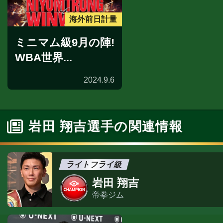
海外前日計量
ミニマム級9月の陣!
WBA世界...
2024.9.6
岩田 翔吉選手の関連情報
ライトフライ級
岩田 翔吉
帝拳ジム