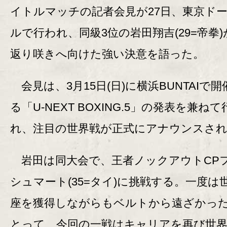
イトルマッチの記者会見が27日、東京ド
ルで行われ、同級3位の岩田翔吉(29=帝拳
返り咲きへ向けた強い決意を語った。
会見は、3月15日(日)に横浜BUNTAIで
る「U-NEXT BOXING.5」の発表を兼ねて
れ、注目の世界戦が正式にアナウンスさ
岩田は同大会で、王者ノックアウトCP
シュマート(35=タイ)に挑戦する。一度は
座を獲得しながらもベルトから遠ざかっ
とって、今回の一戦はキャリアを再び世