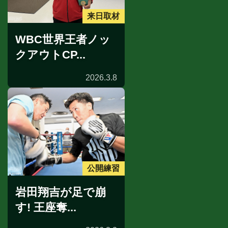
来日取材
WBC世界王者ノッ
クアウトCP...
2026.3.8
公開練習
岩田翔吉が足で崩
す! 王座奪...