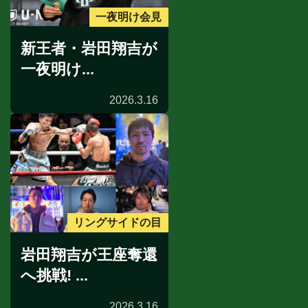
一夜明け会見
新王者・岩田翔吉が
一夜明け...
2026.3.16
リングサイドの目
岩田翔吉が王座奪還
へ挑戦! ...
2026.3.16