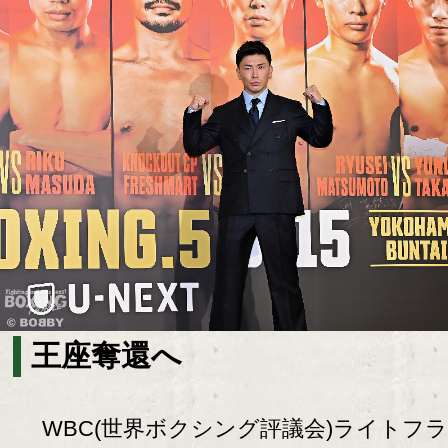
王座奪還へ
WBC(世界ボクシング評議会)ライトフ