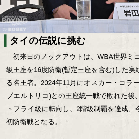
タイの伝説に挑む
初来日のノックアウトは、WBA世界ミ
級王座を16度防衛(暫定王座を含む)した実
る名王者。2024年11月にオスカー・コラーゾ
プエルトリコ)との王座統一戦で敗れた後
トフライ級に転向し、2階級制覇を達成、
初防衛戦となる。