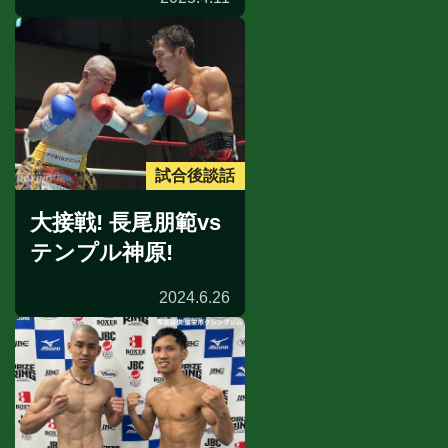
試合後談話
大接戦! 長尾朋範vs
テンプル神原!
2024.6.26