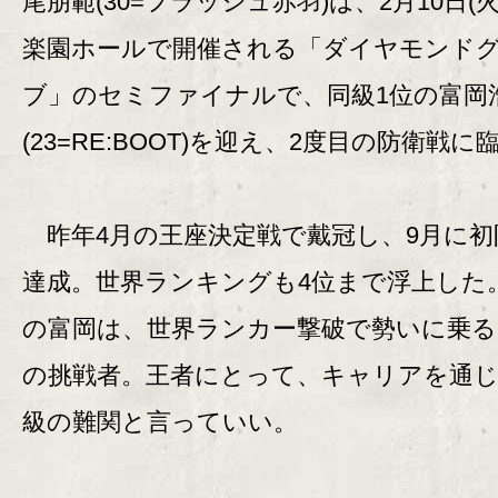
尾朋範(30=フラッシュ赤羽)は、2月10日(火
楽園ホールで開催される「ダイヤモンド
ブ」のセミファイナルで、同級1位の富岡
(23=RE:BOOT)を迎え、2度目の防衛戦に
昨年4月の王座決定戦で戴冠し、9月に初
達成。世界ランキングも4位まで浮上した
の富岡は、世界ランカー撃破で勢いに乗る
の挑戦者。王者にとって、キャリアを通
級の難関と言っていい。