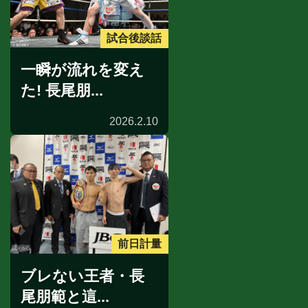
試合後談話
一瞬が流れを変え
た! 長尾朋...
2026.2.10
前日計量
ブレない王者・長
尾朋範と這...