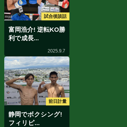
試合後談話
富岡浩介! 逆転KO勝
利で成長...
2025.9.7
前日計量
静岡でボクシング!
フィリピ...