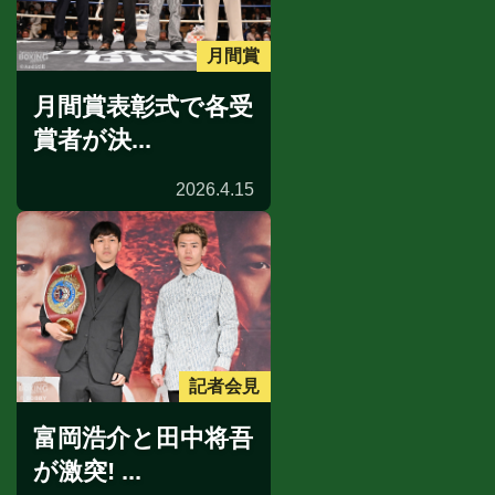
月間賞
月間賞表彰式で各受
賞者が決...
2026.4.15
記者会見
富岡浩介と田中将吾
が激突! ...