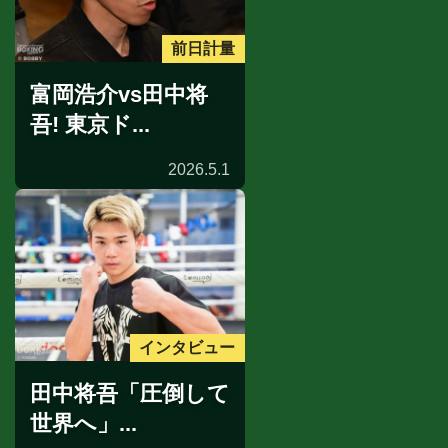
前日計量
富岡浩介vs田中将
吾! 東京ド...
2026.5.1
インタビュー
田中将吾「圧倒して
世界へ」...