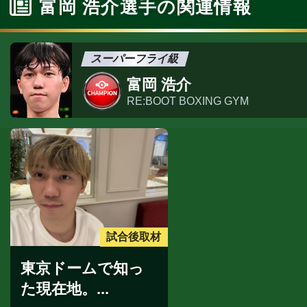
富岡 浩介選手の関連情報
スーパーフライ級
富岡 浩介
RE:BOOT BOXING GYM
試合後取材
東京ドームで知っ
た現在地。...