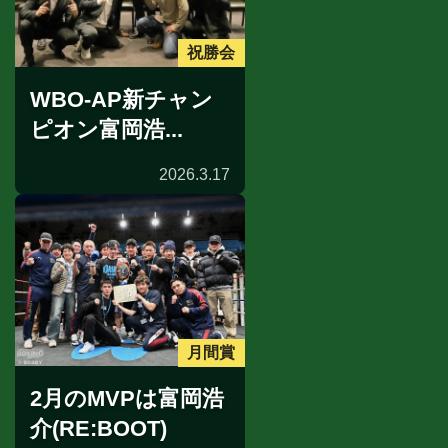
祝勝会
WBO-AP新チャン
ピオン富岡浩...
2026.3.17
月間賞
2月のMVPは富岡浩
介(RE:BOOT)