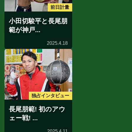
前日計量
小田切駿平と長尾朋
範が神戸...
2025.4.18
独占インタビュー
長尾朋範! 初のアウ
ェー戦! ...
2025.4.11