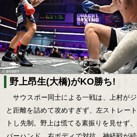
野上昂生(大橋)がKO勝ち!
サウスポー同士による一戦は、上村がジ
と距離を詰めて攻めすぎず、左ストレー
トし先制。野上は慌てる素振りを見せず、
バーハンド、右ボディで対抗。神経戦が続