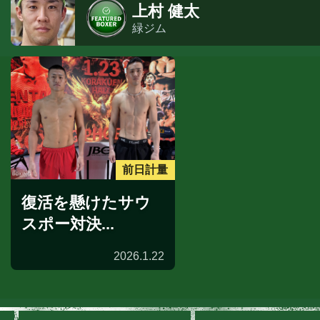
上村 健太
緑ジム
前日計量
復活を懸けたサウ
スポー対決...
2026.1.22