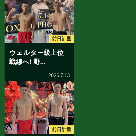
前日計量
ウェルター級上位
戦線へ! 野...
2026.7.13
前日計量