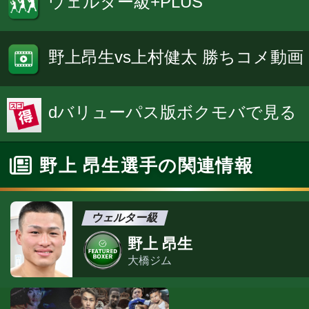
ウェルター級+PLUS
野上昂生vs上村健太 勝ちコメ動画
dバリューパス版ボクモバで見る
野上 昂生選手の関連情報
ウェルター級
野上 昂生
大橋ジム