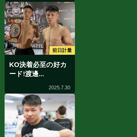
前日計量
KO決着必至の好カ
ード!渡邊...
2025.7.30