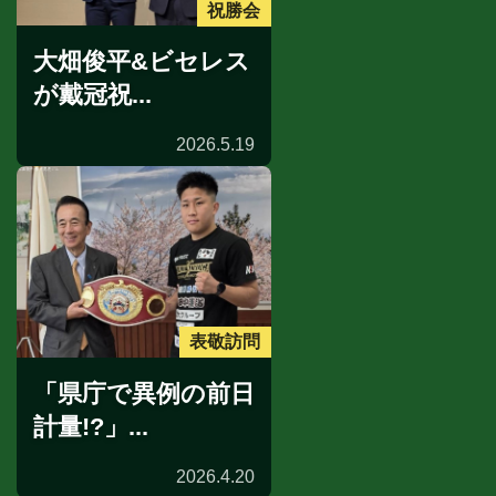
祝勝会
大畑俊平&ビセレス
が戴冠祝...
2026.5.19
表敬訪問
「県庁で異例の前日
計量!?」...
2026.4.20