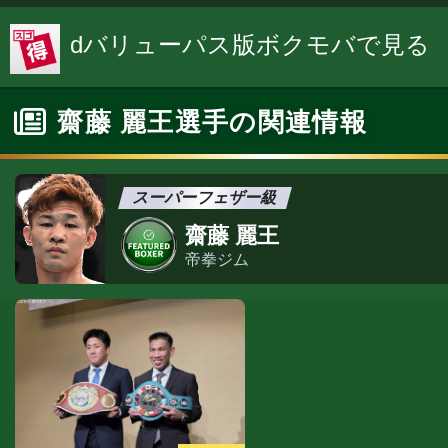
dバリューパス版ボクモバで見る
齋藤 麗王選手の関連情報
スーパーフェザー級
齋藤 麗王
帝拳ジム