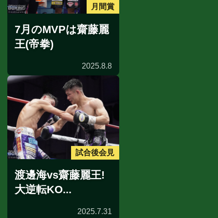
月間賞
7月のMVPは齋藤麗
王(帝拳)
2025.8.8
試合後会見
渡邊海vs齋藤麗王!
大逆転KO...
2025.7.31