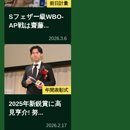
前日計量
Sフェザー級WBO-
AP戦は齋藤...
2026.3.6
年間表彰式
2025年新鋭賞に高
見亨介! 努...
2026.2.17