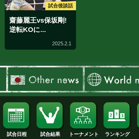
試合後談話
齋藤麗王vs保坂剛!
逆転KOに...
2025.2.1
試合日程
試合結果
トーナメント
ランキング