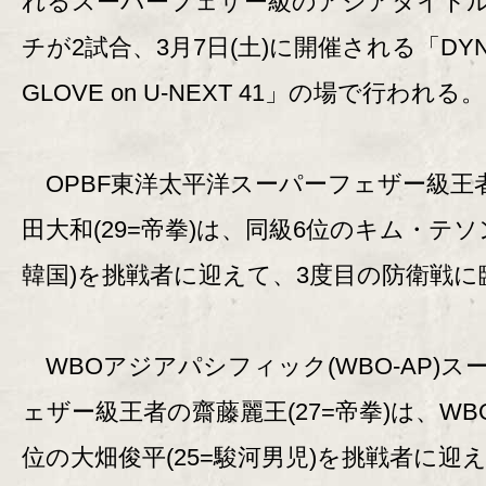
れるスーパーフェザー級のアジアタイト
チが2試合、3月7日(土)に開催される「DYN
GLOVE on U-NEXT 41」の場で行われる。
OPBF東洋太平洋スーパーフェザー級王
田大和(29=帝拳)は、同級6位のキム・テソン
韓国)を挑戦者に迎えて、3度目の防衛戦に
WBOアジアパシフィック(WBO-AP)ス
ェザー級王者の齋藤麗王(27=帝拳)は、WBO
位の大畑俊平(25=駿河男児)を挑戦者に迎