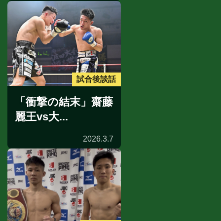
試合後談話
「衝撃の結末」齋藤
麗王vs大...
2026.3.7