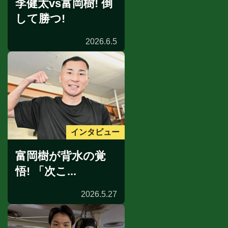
李健太vs富岡樹! 倒
して勝つ!
2026.6.5
インタビュー
富岡樹が背水の覚
悟! 「次こ...
2026.5.27