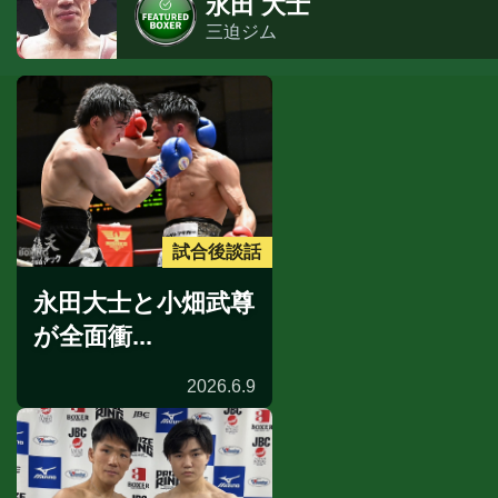
永田 大士
三迫ジム
試合後談話
永田大士と小畑武尊
が全面衝...
2026.6.9