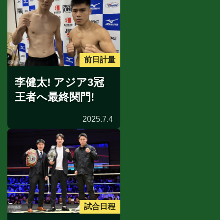
前日計量
李健太! アジア3冠
王者へ最終関門!
2025.7.4
試合日程