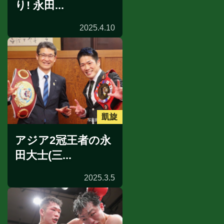
り! 永田...
2025.4.10
凱旋
アジア2冠王者の永
田大士(三...
2025.3.5