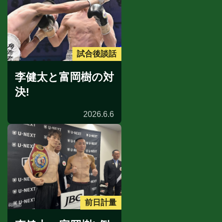
試合後談話
李健太と富岡樹の対
決!
2026.6.6
前日計量