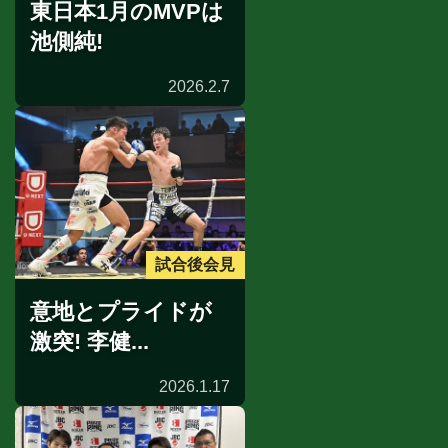
東日本1月のMVPは
池側純!
2026.2.7
試合後会見
意地とプライドが
激突! 李健...
2026.1.17