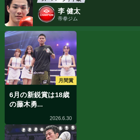
李 健太
帝拳ジム
月間賞
6月の新鋭賞は18歳
の藤木勇...
2026.6.30