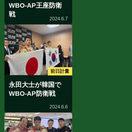
WBO-AP王座防衛
戦
2024.6.7
前日計量
永田大士が韓国で
WBO-AP防衛戦
2024.6.6