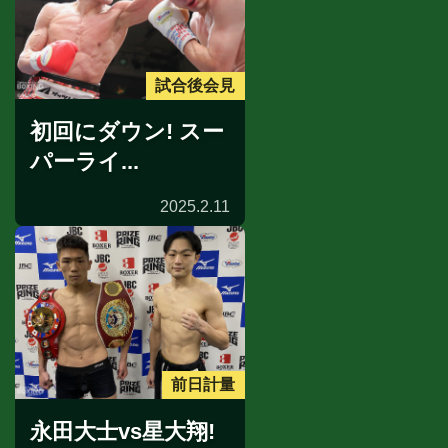
試合後会見
初回にダウン! スー
パーライ...
2025.2.11
前日計量
永田大士vs星大翔!