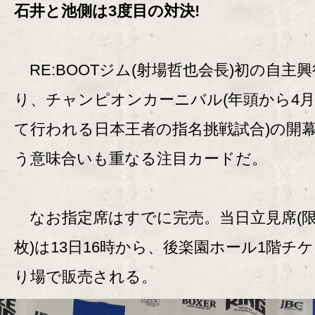
石井と池側は3度目の対決!
RE:BOOTジム(射場哲也会長)初の自主
り、チャンピオンカーニバル(年頭から4
て行われる日本王者の指名挑戦試合)の開
う意味合いも重なる注目カードだ。
なお指定席はすでに完売。当日立見席(限定
枚)は13日16時から、後楽園ホール1階チ
り場で販売される。