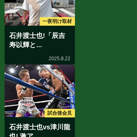
一夜明け取材
石井渡士也!「辰吉
寿以輝と...
2025.8.22
試合後会見
石井渡士也vs津川龍
也! 激ア...