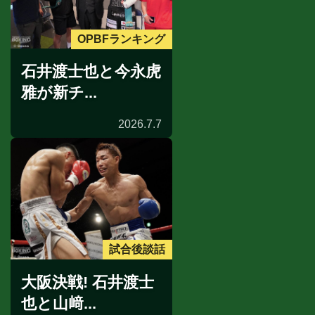
OPBFランキング
石井渡士也と今永虎
雅が新チ...
2026.7.7
試合後談話
大阪決戦! 石井渡士
也と山﨑...