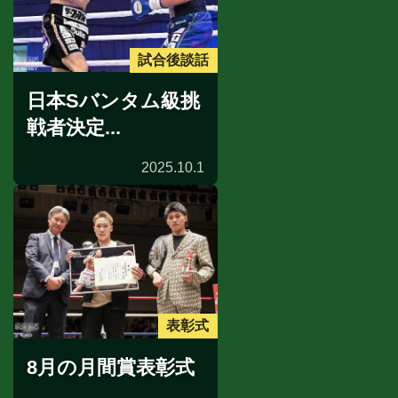
試合後談話
日本Sバンタム級挑
戦者決定...
2025.10.1
表彰式
8月の月間賞表彰式