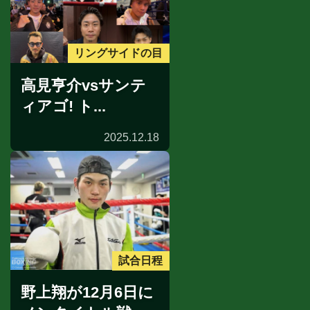
リングサイドの目
高見亨介vsサンテ
ィアゴ! ト...
2025.12.18
試合日程
野上翔が12月6日に