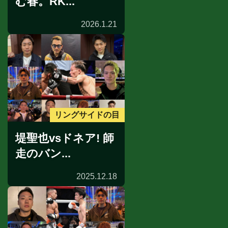
む春。RK...
2026.1.21
リングサイドの目
堤聖也vsドネア! 師
走のバン...
2025.12.18