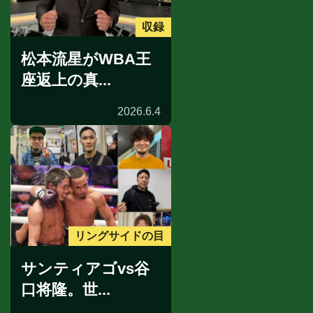
収録
松本流星がWBA王
座返上の真...
2026.6.4
リングサイドの目
サンティアゴvs谷
口将隆。世...