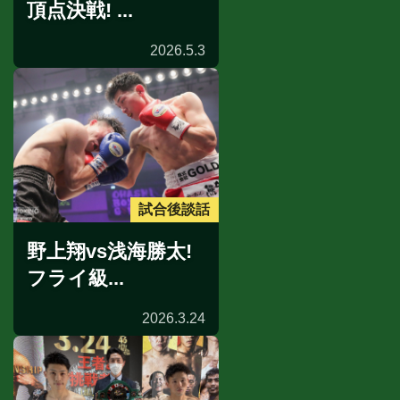
頂点決戦! ...
2026.5.3
試合後談話
野上翔vs浅海勝太!
フライ級...
2026.3.24