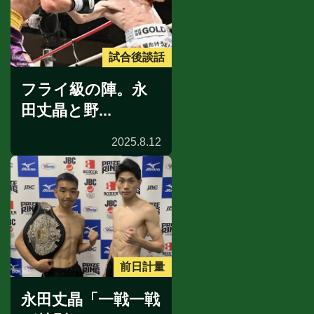
試合後談話
フライ級の陣。永
田丈晶と野...
2025.8.12
前日計量
永田丈晶「一戦一戦