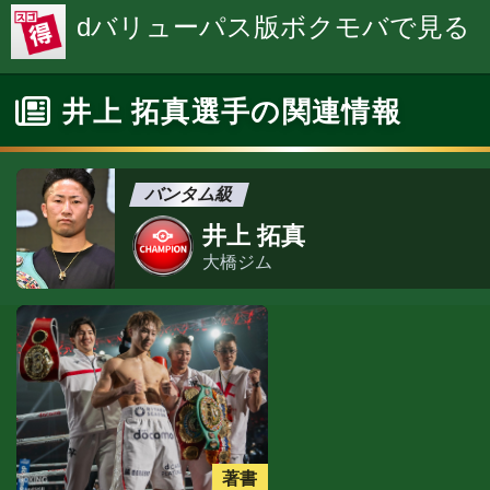
dバリューパス版ボクモバで見る
井上 拓真選手の関連情報
バンタム級
井上 拓真
大橋ジム
著書