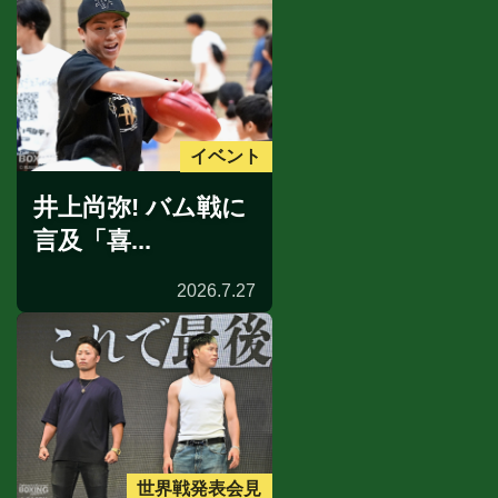
イベント
井上尚弥! バム戦に
言及「喜...
2026.7.27
世界戦発表会見