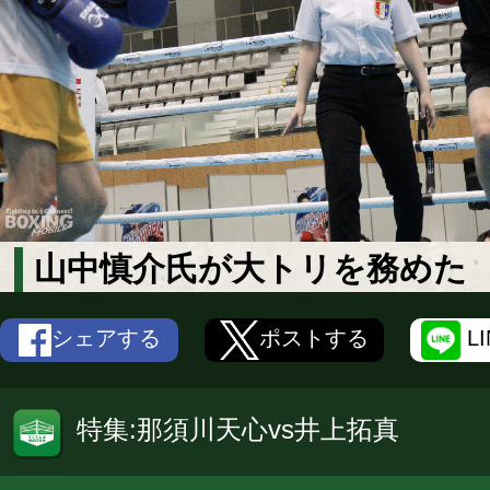
山中慎介氏が大トリを務めた
シェアする
ポストする
L
特集:那須川天心vs井上拓真