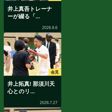
井上真吾トレーナ
ーが綴る「...
2026.8.6
会見
井上拓真! 那須川天
心とのリ...
2026.7.27