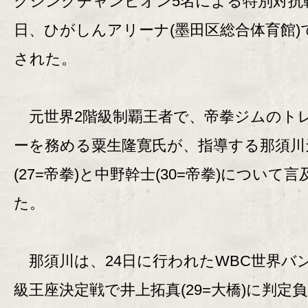
クシングチャンピオン5名による特別対抗戦
日、ひがしんアリーナ(墨田区総合体育館)
された。
元世界2階級制覇王者で、帝拳ジムのト
ーを務める粟生隆寛氏が、指導する那須川
(27=帝拳)と中野幹士(30=帝拳)について言
た。
那須川は、24日に行われたWBC世界バ
級王座決定戦で井上拓真(29=大橋)に判定