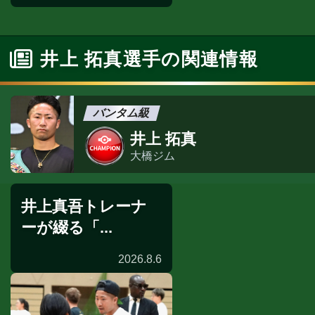
WBC
井上 拓真選手の関連情報
バンタム級
井上 拓真
大橋ジム
井上真吾トレーナ
ーが綴る「...
2026.8.6
著書