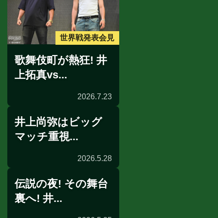
世界戦発表会見
歌舞伎町が熱狂! 井
上拓真vs...
2026.7.23
井上尚弥はビッグ
マッチ重視...
2026.5.28
伝説の夜! その舞台
囲み取材
裏へ! 井...