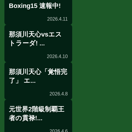
Boxing15 速報中!
2026.4.11
那須川天心vsエス
試合速報
トラーダ! ...
2026.4.10
那須川天心「覚悟完
前日計量
了」 エ...
2026.4.8
元世界2階級制覇王
記者会見
者の貫禄!...
2026.4.6