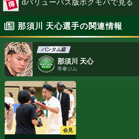
dバリューパス版ボクモバで見る
那須川 天心選手の関連情報
バンタム級
那須川 天心
帝拳ジム
会見