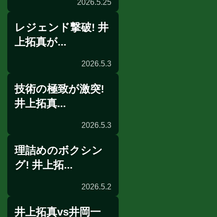
2026.5.25
レジェンド撃破! 井
配信
上拓真が...
2026.5.3
技術の極致が激突!
一夜明け会見
井上拓真...
2026.5.3
理詰めのボクシン
リングサイドの目
グ! 井上拓...
2026.5.2
井上拓真vs井岡一
試合後談話