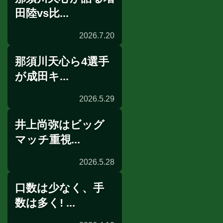
田陸vs比...
2026.7.20
那須川天心ら4選手
リングサイドの目
が成田キ...
2026.5.29
井上尚弥はビッグ
合宿情報
マッチ重視...
2026.5.28
口数は少なく、手
囲み取材
数は多く! ...