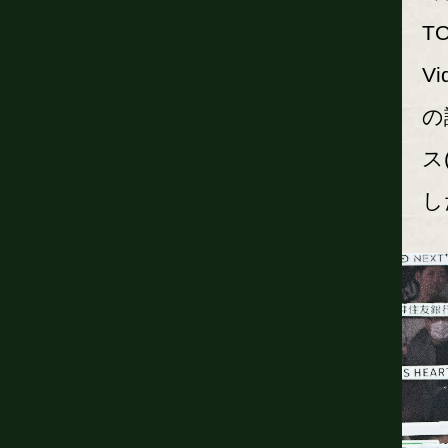
T
V
の
ス
し