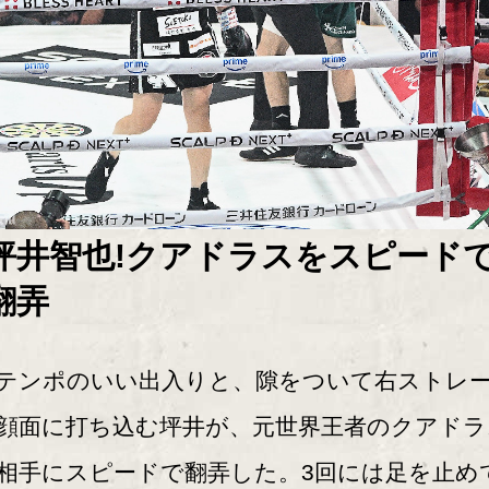
坪井智也!クアドラスをスピード
翻弄
ンポのいい出入りと、隙をついて右ストレ
顔面に打ち込む坪井が、元世界王者のクアドラ
相手にスピードで翻弄した。3回には足を止め