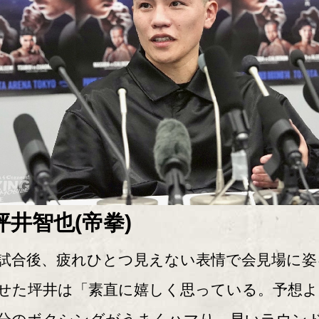
坪井智也(帝拳)
合後、疲れひとつ見えない表情で会見場に姿
せた坪井は「素直に嬉しく思っている。予想よ