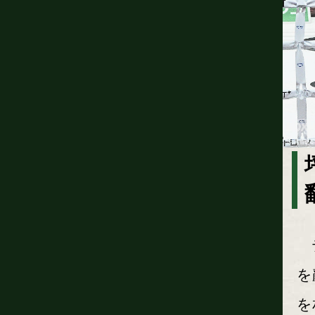
テ
を
を