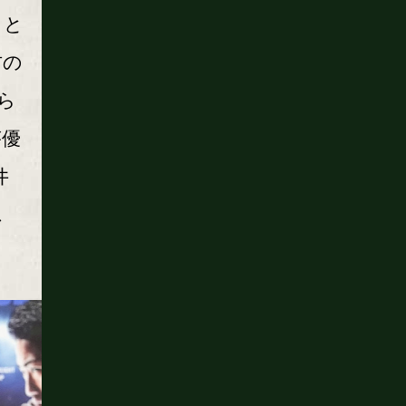
まと
右の
ら
が優
井
ス