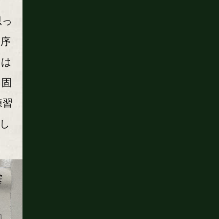
ド
思っ
「序
らは
を固
練習
し