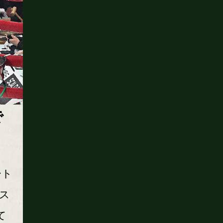
で
ート
ス
て