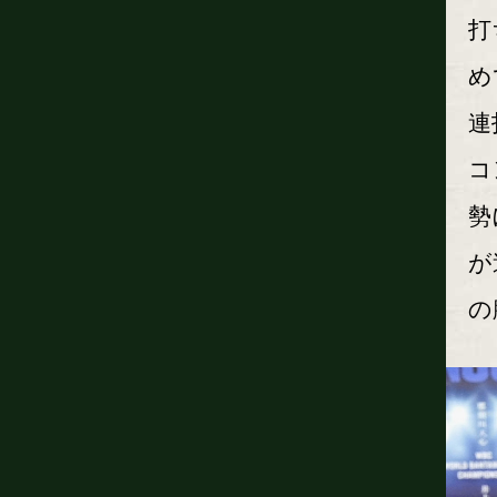
打
め
連
コ
勢
が
の