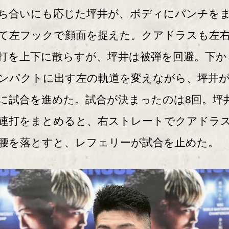
ち合いにも応じた坪井が、ボディにパンチを
て左フックで顔面を捉えた。クアドラスも左
打を上下に散らすが、坪井は被弾を回避。下か
ンパクトに出す左の軌道を変えながら、坪井
に試合を進めた。試合が決まったのは8回。坪
連打をまとめると、右ストレートでクアドラ
腰を落とすと、レフェリーが試合を止めた。