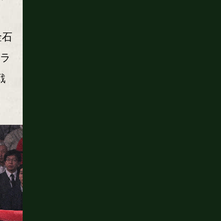
金石
ドラ
戦