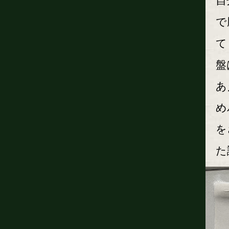
自
で
て
盤
あ
め
を
た