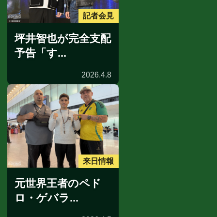
記者会見
坪井智也が完全支配
予告「す...
2026.4.8
来日情報
元世界王者のペド
ロ・ゲバラ...