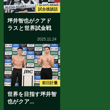
試合後談話
坪井智也がクアド
ラスと世界試金戦
2025.11.24
前日計量
世界を目指す坪井智
也がクア...