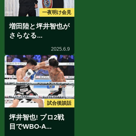
一夜明け会見
増田陸と坪井智也が
さらなる...
2025.6.9
試合後談話
坪井智也! プロ2戦
目でWBO-A...