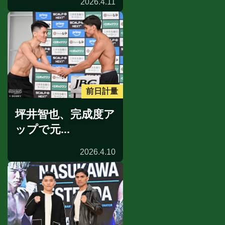
2026.4.11
前日計量
坪井智也、完成度ア
ップで元...
2026.4.10