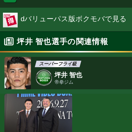
dバリューパス版ボクモバで見る
坪井 智也選手の関連情報
スーパーフライ級
坪井 智也
帝拳ジム