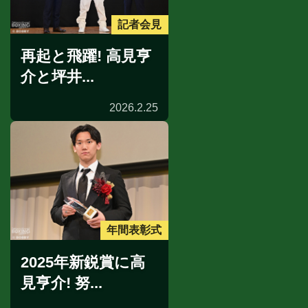
記者会見
再起と飛躍! 高見亨
介と坪井...
2026.2.25
年間表彰式
2025年新鋭賞に高
見亨介! 努...