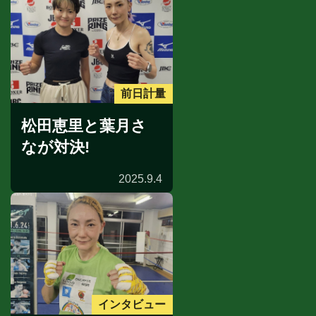
前日計量
松田恵里と葉月さ
なが対決!
2025.9.4
インタビュー