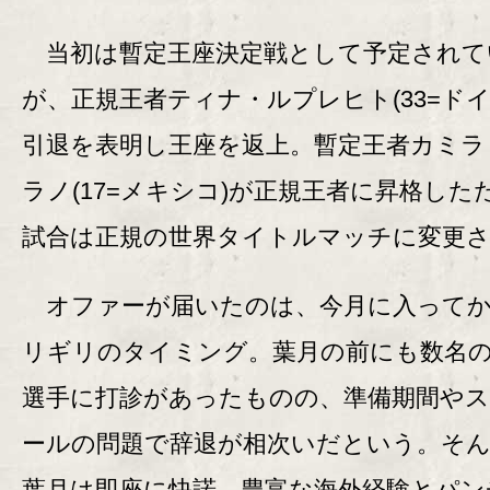
当初は暫定王座決定戦として予定されて
が、正規王者ティナ・ルプレヒト(33=ドイ
引退を表明し王座を返上。暫定王者カミラ
ラノ(17=メキシコ)が正規王者に昇格した
試合は正規の世界タイトルマッチに変更
オファーが届いたのは、今月に入ってか
リギリのタイミング。葉月の前にも数名
選手に打診があったものの、準備期間や
ールの問題で辞退が相次いだという。そ
葉月は即座に快諾。豊富な海外経験とパン