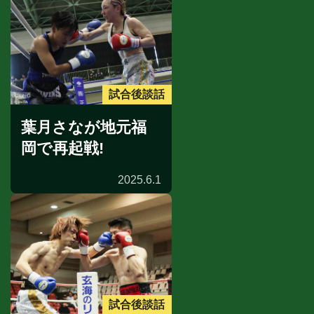
試合後談話
葉月さなが地元福
岡で再起戦!
2025.6.1
試合後談話