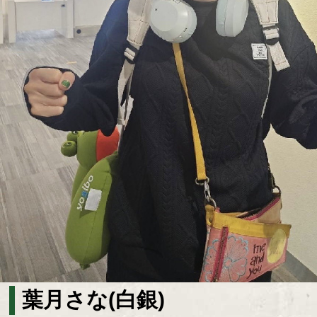
葉月さな(白銀)