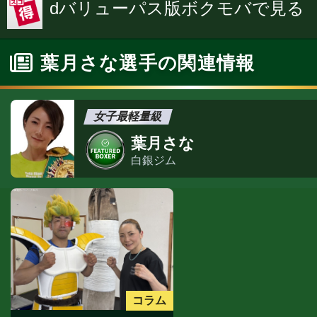
dバリューパス版ボクモバで見る
葉月さな選手の関連情報
女子最軽量級
葉月さな
白銀ジム
コラム