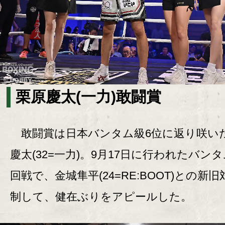
栗原慶太(一力)敢闘賞
敢闘賞は日本バンタム級6位に返り咲い
慶太(32=一力)。9月17日に行われたバンタ
回戦で、金城隼平(24=RE:BOOT)との新
制して、健在ぶりをアピールした。