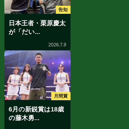
告知
日本王者・栗原慶太
が「だい...
2026.7.9
月間賞
6月の新鋭賞は18歳
の藤木勇...