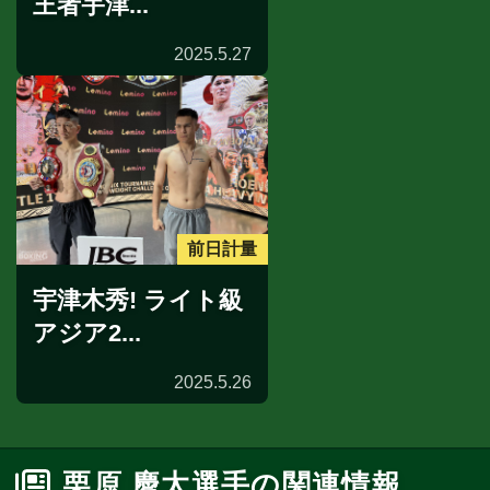
王者宇津...
2025.5.27
前日計量
宇津木秀! ライト級
アジア2...
2025.5.26
栗原 慶太選手の関連情報