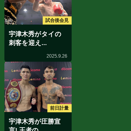
試合後会見
宇津木秀がタイの
刺客を迎え...
2025.9.26
前日計量
宇津木秀が圧勝宣
言! 王者の...