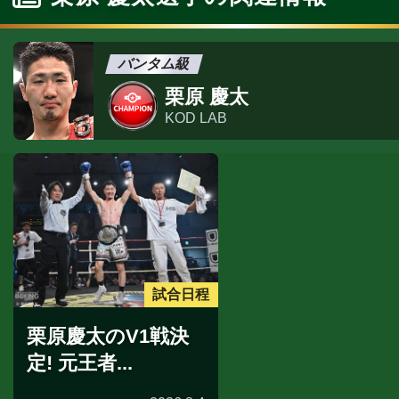
バンタム級
栗原 慶太
KOD LAB
試合日程
栗原慶太のV1戦決
定! 元王者...