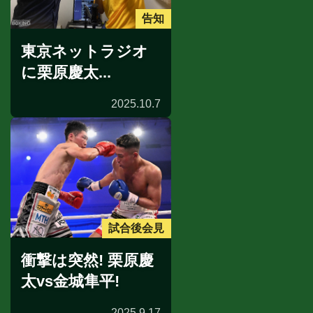
告知
東京ネットラジオ
に栗原慶太...
2025.10.7
試合後会見
衝撃は突然! 栗原慶
太vs金城隼平!
2025.9.17