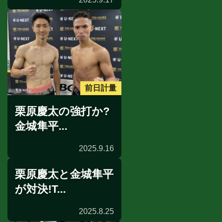
前日計量
栗原慶太の強打か?
金城隼平...
2025.9.16