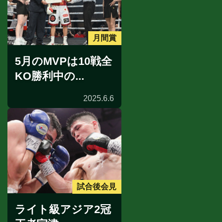
月間賞
5月のMVPは10戦全
KO勝利中の...
2025.6.6
試合後会見
ライト級アジア2冠