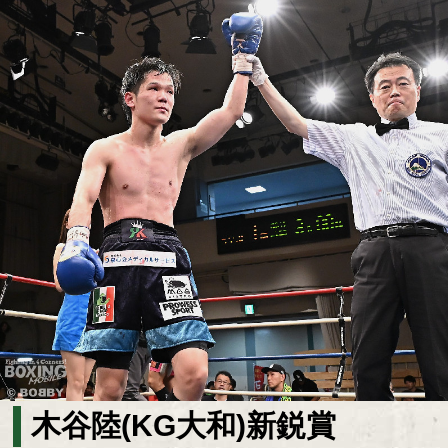
木谷陸(KG大和)新鋭賞