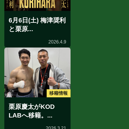
6月6日(土) 梅津奨利
と栗原...
2026.4.9
移籍情報
栗原慶太がKOD
LABへ移籍。...
2026.3.21