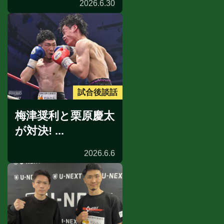
2026.6.30
試合後談話
梅津奨利と栗原慶太
が対決! ...
2026.6.6