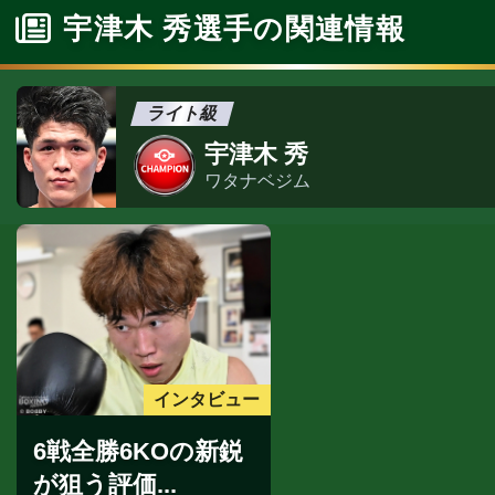
宇津木 秀選手の関連情報
ライト級
宇津木 秀
ワタナベジム
インタビュー
6戦全勝6KOの新鋭
が狙う評価...