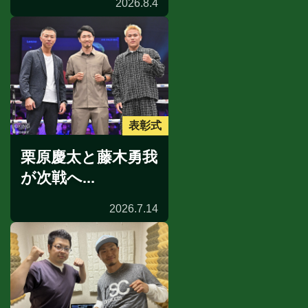
2026.8.4
表彰式
栗原慶太と藤木勇我
が次戦へ...
2026.7.14