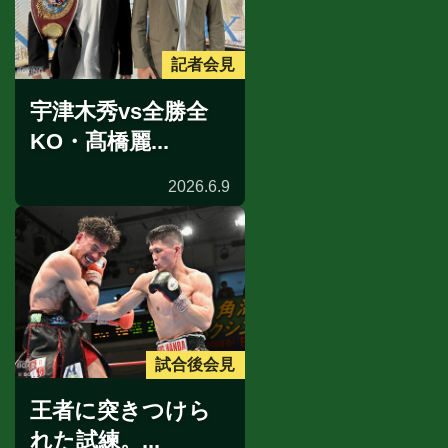
記者会見
宇津木秀vs全勝全
KO・髙橋麗...
2026.6.9
試合後会見
王者に突きつけら
れた試練。...