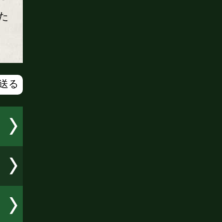
た
で送る