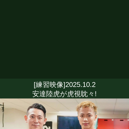
[練習映像]2025.10.2
安達陸虎が虎視眈々!