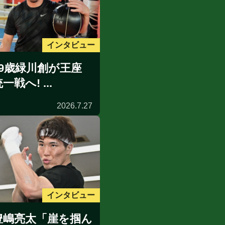
インタビュー
39歳緑川創が王座
一戦へ! ...
2026.7.27
インタビュー
豊嶋亮太「崖を掴ん