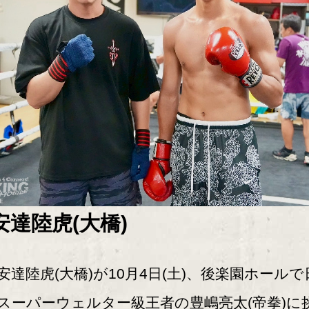
安達陸虎(大橋)
達陸虎(大橋)が10月4日(土)、後楽園ホールで
スーパーウェルター級王者の豊嶋亮太(帝拳)に