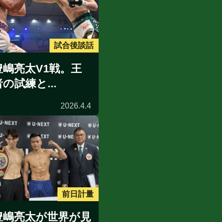
試合後談話
豊嶋亮太V1戦。王
者の試練と...
2026.4.4
前日計量
豊嶋亮太が世界が見