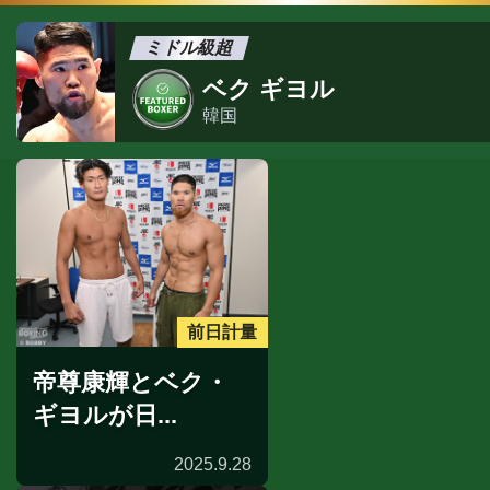
ミドル級超
ベク ギヨル
韓国
前日計量
帝尊康輝とベク・
ギヨルが日...
2025.9.28