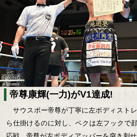
帝尊康輝(一力)がV1達成!
サウスポー帝尊が丁寧に左ボディストレ
ら仕掛けるのに対し、ベクは左フックで
応戦。帝尊が左ボディアッパーを突き刺