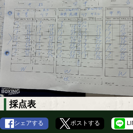
採点表
シェアする
ポストする
L