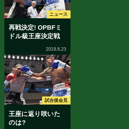
ニュース
再戦決定! OPBFミ
ドル級王座決定戦
2019.8.23
試合後会見
王座に返り咲いた
のは?