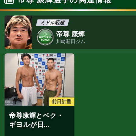
ミドル級超
帝尊 康輝
川崎新田ジム
前日計量
帝尊康輝とベク・
ギヨルが日...