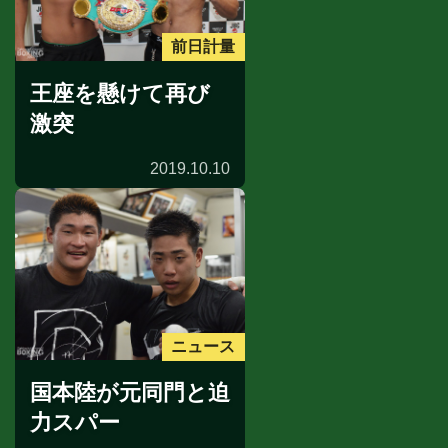
前日計量
王座を懸けて再び
激突
2019.10.10
ニュース
国本陸が元同門と迫
力スパー