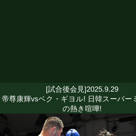
[試合後会見]2025.9.29
帝尊康輝vsベク・ギヨル! 日韓スーパー
の熱き喧嘩!