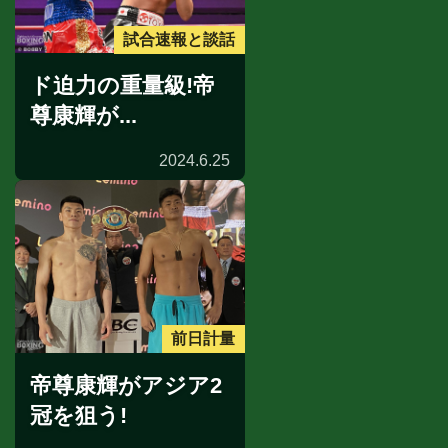
試合速報と談話
ド迫力の重量級!帝
尊康輝が...
2024.6.25
前日計量
帝尊康輝がアジア2
冠を狙う!