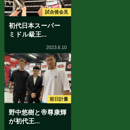
試合後会見
初代日本スーパー
ミドル級王...
2023.6.10
前日計量
野中悠樹と帝尊康輝
が初代王...