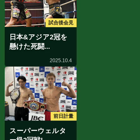
試合後会見
日本&アジア2冠を
懸けた死闘...
2025.10.4
前日計量
スーパーウェルタ