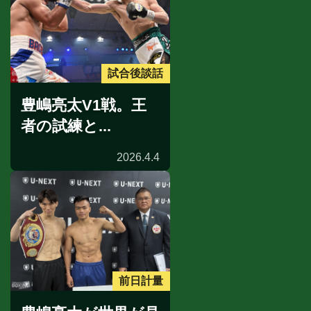
試合後談話
豊嶋亮太V1戦。王
者の試練と...
2026.4.4
前日計量