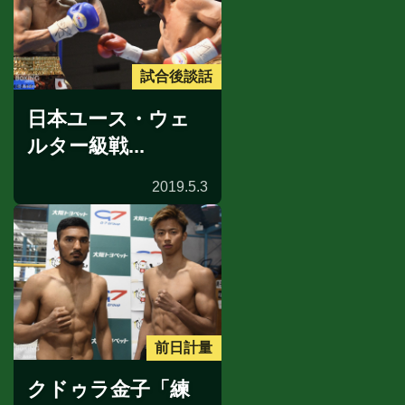
試合後談話
日本ユース・ウェ
ルター級戦...
2019.5.3
前日計量
クドゥラ金子「練