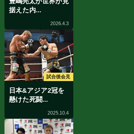
豊嶋亮太が世界が見
据えた内...
2026.4.3
試合後会見
日本&アジア2冠を
懸けた死闘...
2025.10.4