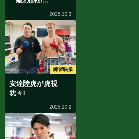
ー級2冠戦!...
2025.10.3
練習映像
安達陸虎が虎視
眈々!
2025.10.2