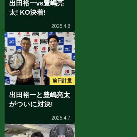
出田裕一vs豊嶋亮
太! KO決着!
2025.4.8
前日計量
出田裕一と豊嶋亮太
がついに対決!
2025.4.7