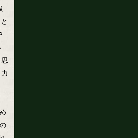
級
とと
P
っ
と思
と力
め
の
れ