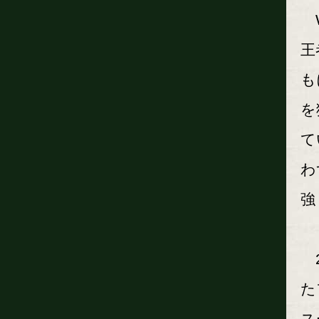
W
王
も
を
て
わ
強
2
た
ス