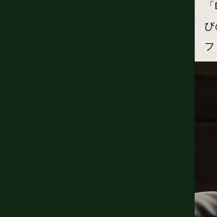
「
び
フ