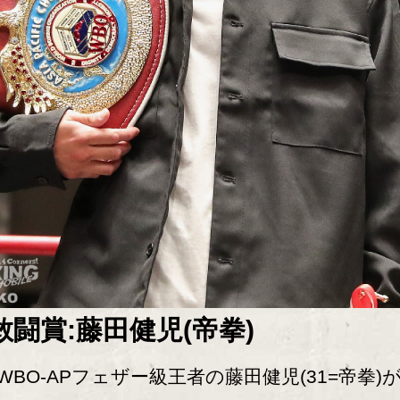
敢闘賞:藤田健児(帝拳)
BO-APフェザー級王者の藤田健児(31=帝拳)が