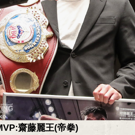
MVP:齋藤麗王(帝拳)