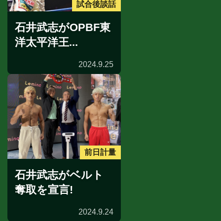
試合後談話
石井武志がOPBF東
洋太平洋王...
2024.9.25
前日計量
石井武志がベルト
奪取を宣言!
2024.9.24