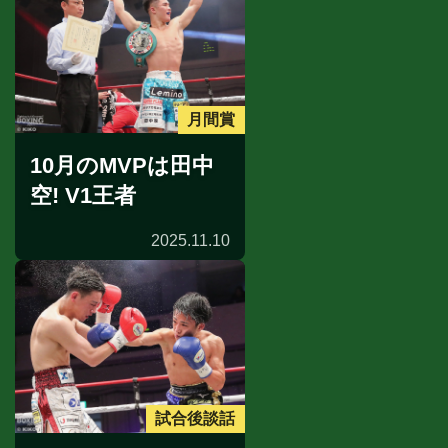
月間賞
10月のMVPは田中
空! V1王者
2025.11.10
試合後談話