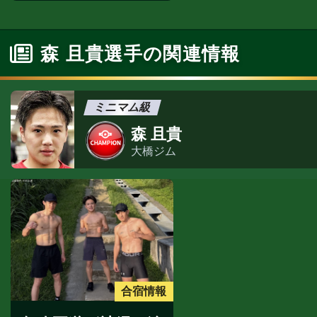
森 且貴選手の関連情報
ミニマム級
森 且貴
大橋ジム
合宿情報