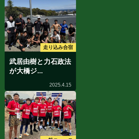
走り込み合宿
武居由樹と力石政法
が大橋ジ...
2025.4.15