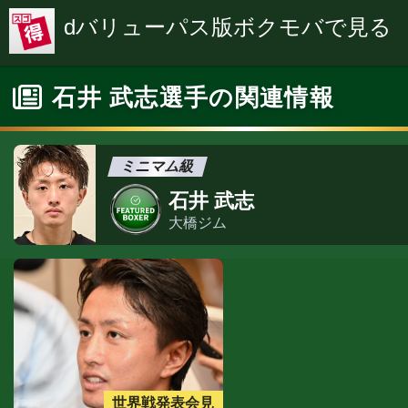
dバリューパス版ボクモバで見る
石井 武志選手の関連情報
ミニマム級
石井 武志
大橋ジム
世界戦発表会見