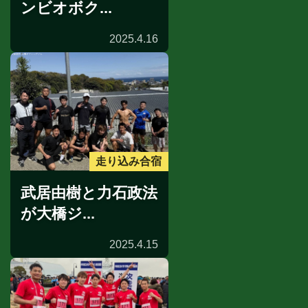
ンビオボク...
2025.4.16
走り込み合宿
武居由樹と力石政法
が大橋ジ...
2025.4.15