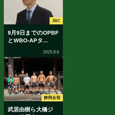
JBC
9月9日までのOPBF
とWBO-APタ...
2025.8.8
静岡合宿
武居由樹ら大橋ジ