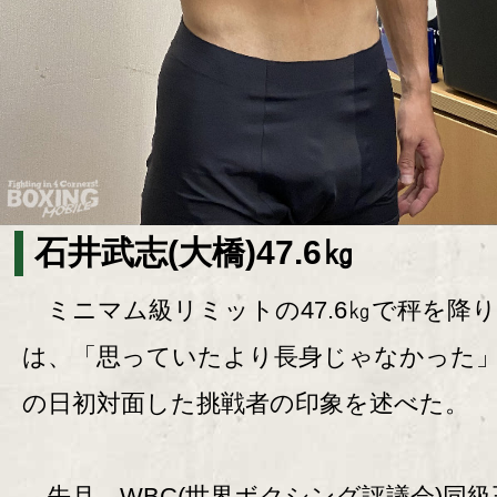
石井武志(大橋)47.6㎏
ミニマム級リミットの47.6㎏で秤を降
は、「思っていたより長身じゃなかった
の日初対面した挑戦者の印象を述べた。
先月、WBC(世界ボクシング評議会)同級