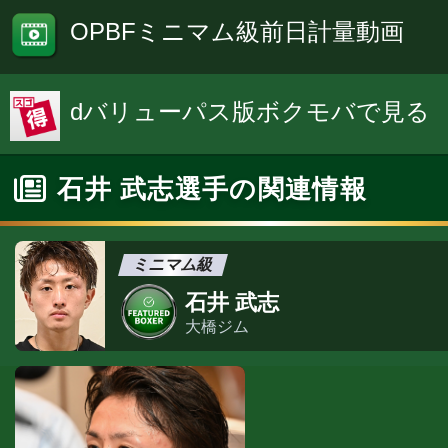
OPBFミニマム級前日計量動画
dバリューパス版ボクモバで見る
石井 武志選手の関連情報
ミニマム級
石井 武志
大橋ジム