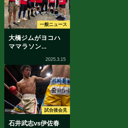
一般ニュース
大橋ジムがヨコハ
ママラソン...
2025.3.15
試合後会見
石井武志vs伊佐春