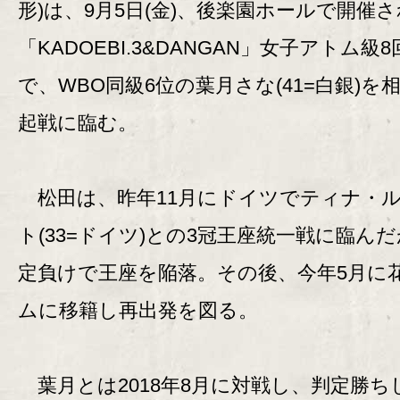
形)は、9月5日(金)、後楽園ホールで開催
「KADOEBI.3&DANGAN」女子アトム級8
で、WBO同級6位の葉月さな(41=白銀)を
起戦に臨む。
松田は、昨年11月にドイツでティナ・
ト(33=ドイツ)との3冠王座統一戦に臨ん
定負けで王座を陥落。その後、今年5月に
ムに移籍し再出発を図る。
葉月とは2018年8月に対戦し、判定勝ち