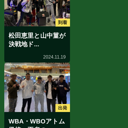
到着
松田恵里と山中菫が
決戦地ド...
2024.11.19
出発
WBA・WBOアトム