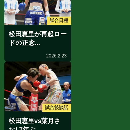
試合日程
松田恵里が再起ロー
ドの正念...
2026.2.23
試合後談話
松田恵里vs葉月さ
な! 7年ぶ...