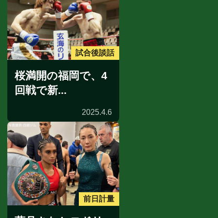
試合後談話
桜満開の福岡で、4
回戦で新...
2025.4.6
前日計量