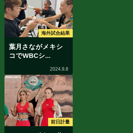
海外試合結果
葉月さながメキシ
コでWBCシ...
2024.9.8
前日計量