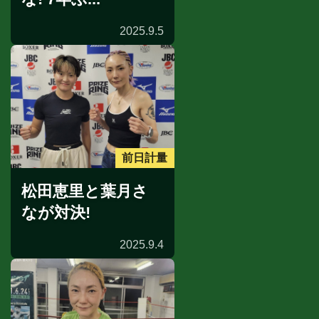
2025.9.5
前日計量
松田恵里と葉月さ
なが対決!
2025.9.4