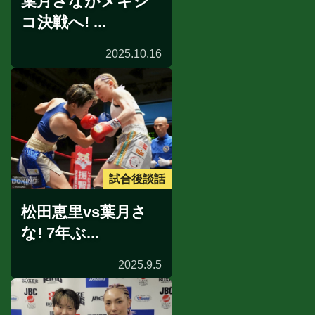
葉月さながメキシ
コ決戦へ! ...
2025.10.16
試合後談話
松田恵里vs葉月さ
な! 7年ぶ...
2025.9.5