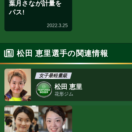
葉月さなが計量を
パス!
2022.3.25
松田 恵里選手の関連情報
女子最軽量級
松田 恵里
花形ジム