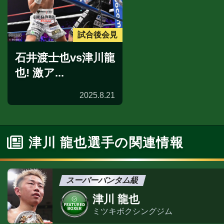
試合後会見
石井渡士也vs津川龍
也! 激ア...
2025.8.21
津川 龍也選手の関連情報
スーパーバンタム級
津川 龍也
ミツキボクシングジム