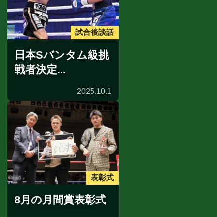
試合後談話
日本Sバンタム級挑
戦者決定...
2025.10.1
表彰式
8月の月間賞表彰式