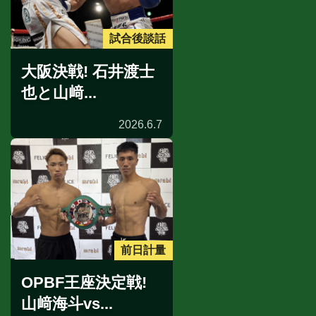
試合後談話
大阪決戦! 石井渡士
也と山﨑...
2026.6.7
前日計量
OPBF王座決定戦!
山﨑海斗vs...