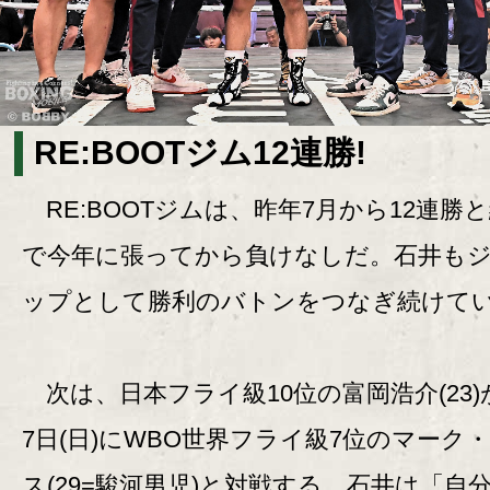
RE:BOOTジム12連勝!
RE:BOOTジムは、昨年7月から12連勝
で今年に張ってから負けなしだ。石井も
ップとして勝利のバトンをつなぎ続けて
次は、日本フライ級10位の富岡浩介(23)
7日(日)にWBO世界フライ級7位のマーク
ス(29=駿河男児)と対戦する。石井は「自