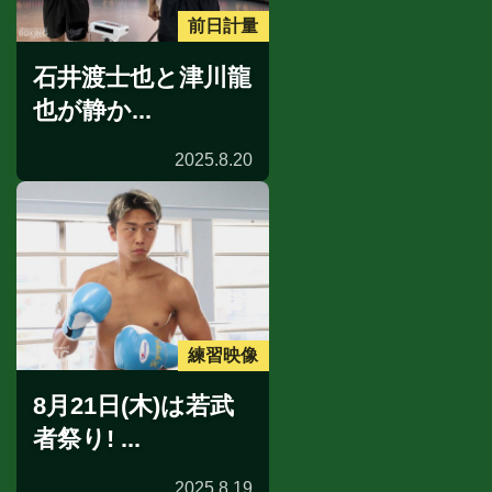
前日計量
石井渡士也と津川龍
也が静か...
2025.8.20
練習映像
8月21日(木)は若武
者祭り! ...
2025.8.19