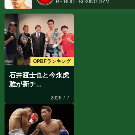
RE:BOOT BOXING GYM
OPBFランキング
石井渡士也と今永虎
雅が新チ...
2026.7.7