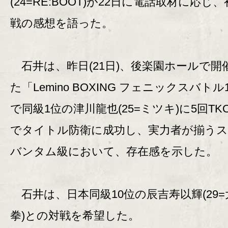
(24=RE:BOOT)が22日に電話取材に応じ
戦の感想を語った。
石井は、昨日(21日)、後楽園ホールで開
た「Lemino BOXING フェニックスバトル
で同級1位の津川龍也(25=ミツキ)に5回TK
でタイトル防衛に成功し、実力者が揃うス
バンタム級において、存在感を示した。
石井は、日本同級10位の辰吉寿以輝(29=
拳)との対戦を希望した。