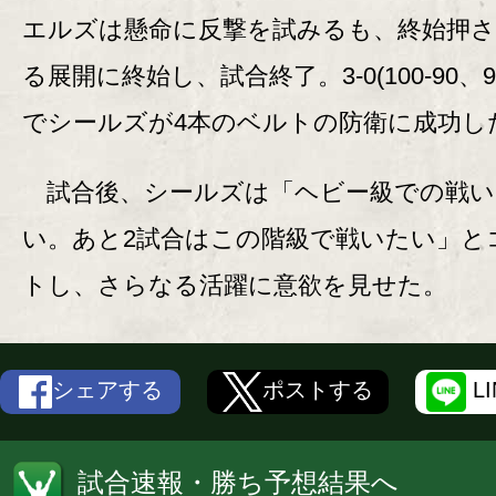
エルズは懸命に反撃を試みるも、終始押
る展開に終始し、試合終了。3-0(100-90、99
でシールズが4本のベルトの防衛に成功し
試合後、シールズは「ヘビー級での戦い
い。あと2試合はこの階級で戦いたい」と
トし、さらなる活躍に意欲を見せた。
シェアする
ポストする
L
試合速報・勝ち予想結果へ