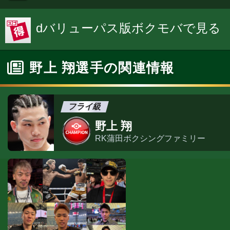
dバリューパス版ボクモバで見る
野上 翔選手の関連情報
フライ級
野上 翔
RK蒲田ボクシングファミリー