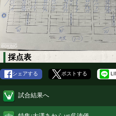
採点表
シェアする
ポストする
L
試合結果へ
特集:大澤あねらvs呉沛儀