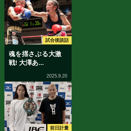
試合後談話
魂を揺さぶる大激
戦! 大澤あ...
2025.9.20
前日計量