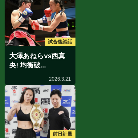
試合後談話
大澤あねらvs西真
央! 均衡破...
2026.3.21
前日計量