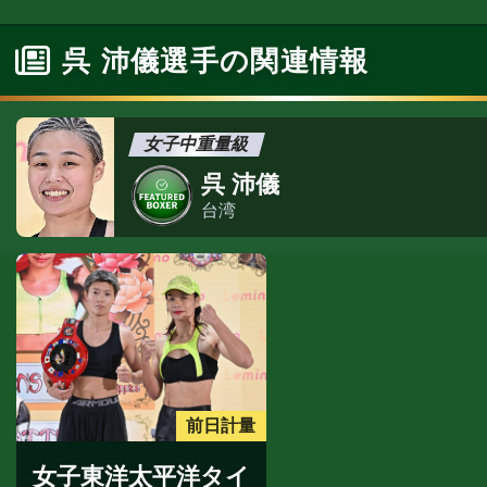
呉 沛儀選手の関連情報
女子中重量級
呉 沛儀
台湾
前日計量
女子東洋太平洋タイ