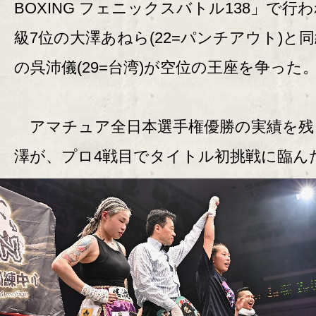
BOXING フェニックスバトル138」で行
級7位の大澤あねら(22=パンチアウト)と同
の呉沛儀(29=台湾)が空位の王座を争った
アマチュア全日本選手権優勝の実績を残
澤が、プロ4戦目でタイトル初挑戦に臨ん