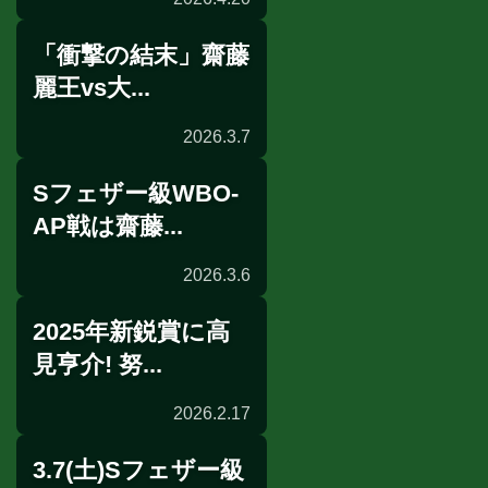
「衝撃の結末」齋藤
表敬訪問
麗王vs大...
2026.3.7
Sフェザー級WBO-
試合後談話
AP戦は齋藤...
2026.3.6
2025年新鋭賞に高
前日計量
見亨介! 努...
2026.2.17
3.7(土)Sフェザー級
年間表彰式