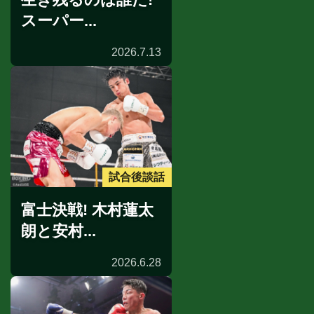
スーパー...
2026.7.13
試合後談話
富士決戦! 木村蓮太
朗と安村...
2026.6.28