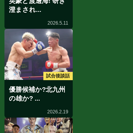
英豪と渡邊海! 研ぎ
澄まされ...
2026.5.11
試合後談話
優勝候補か?北九州
の雄か? ...
2026.2.19