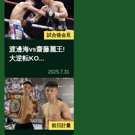
試合後会見
渡邊海vs齋藤麗王!
大逆転KO...
2025.7.31
前日計量