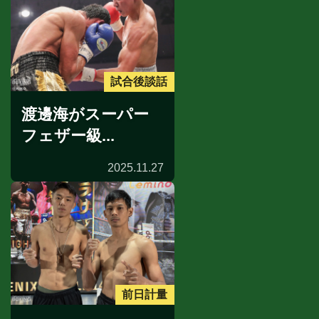
試合後談話
渡邊海がスーパー
フェザー級...
2025.11.27
前日計量