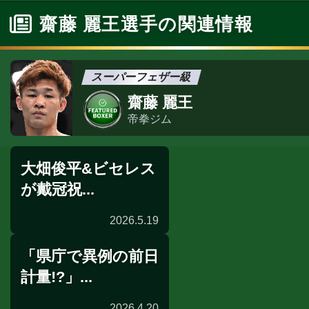
齋藤 麗王選手の関連情報
スーパーフェザー級
齋藤 麗王
帝拳ジム
大畑俊平&ビセレス
が戴冠祝...
2026.5.19
「県庁で異例の前日
祝勝会
計量!?」...
2026.4.20