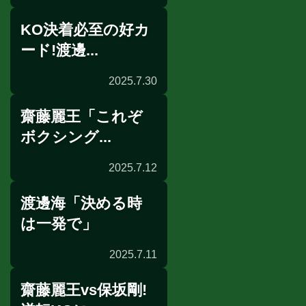
KO決着必至の好カ
試合後会見
ード!渡邊...
2025.7.30
齋藤麗王「これぞ
前日計量
ボクシング...
2025.7.12
渡邊海「決める時
インタビュー
は一発で」
2025.7.11
齋藤麗王vs保坂剛!
インタビュー