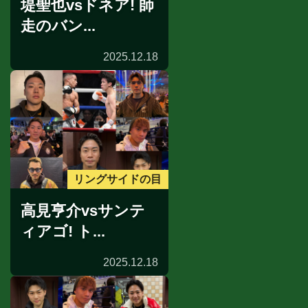
堤聖也vsドネア! 師
走のバン...
2025.12.18
リングサイドの目
高見亨介vsサンテ
ィアゴ! ト...
2025.12.18