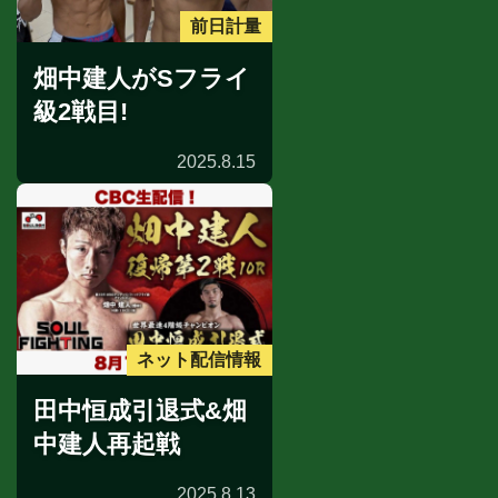
前日計量
畑中建人がSフライ
級2戦目!
2025.8.15
ネット配信情報
田中恒成引退式&畑
中建人再起戦
2025.8.13