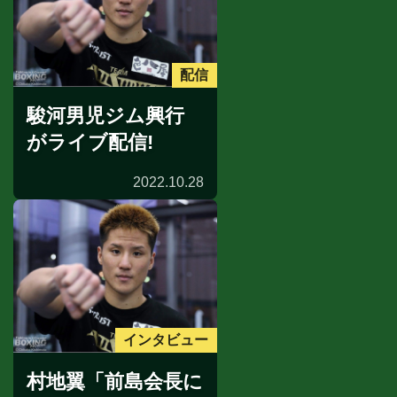
配信
駿河男児ジム興行
がライブ配信!
2022.10.28
インタビュー
村地翼「前島会長に