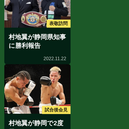
表敬訪問
村地翼が静岡県知事
に勝利報告
2022.11.22
試合後会見
村地翼が静岡で2度