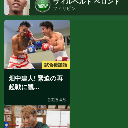
ウィルベルト ベロンド
フィリピン
試合後談話
畑中建人! 緊迫の再
起戦に観...
2025.4.5