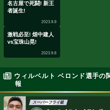
名古屋で死闘! 新王
発表会見
者誕生!
2023.9.9
激戦必至! 畑中建人
試合後会見
vs宝珠山晃!
2023.9.8
前日計量
ウィルベルト ベロンド選手の
報
スーパーフライ級