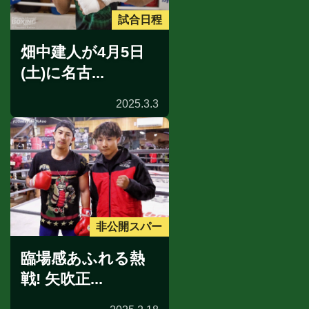
試合日程
畑中建人が4月5日
(土)に名古...
2025.3.3
非公開スパー
臨場感あふれる熱
戦! 矢吹正...