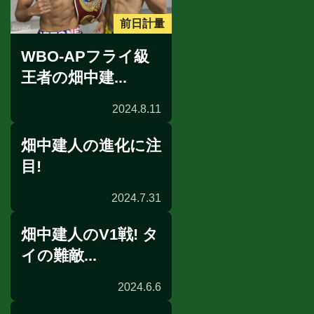
前日計量
WBO-APフライ級
王者の畑中建...
2024.8.11
畑中建人の進化に注
目!
2024.7.31
畑中建人のV1戦! タ
インタビュー
イの難敵...
2024.6.6