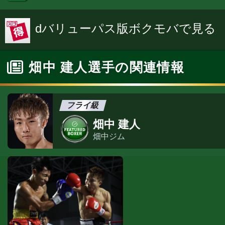
dバリューパス版ボクモバで見る
畑中 建人選手の関連情報
フライ級
畑中 建人
畑中ジム