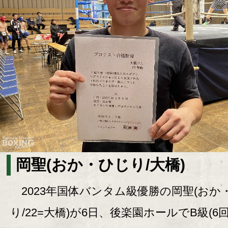
岡聖(おか・ひじり/大橋)
2023年国体バンタム級優勝の岡聖(おか
り/22=大橋)が6日、後楽園ホールでB級(6