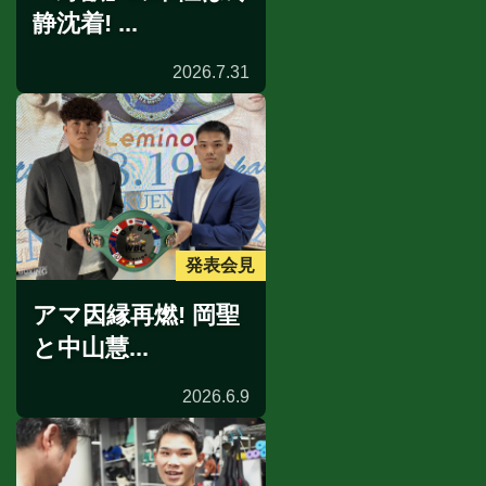
静沈着! ...
2026.7.31
発表会見
アマ因縁再燃! 岡聖
と中山慧...
2026.6.9