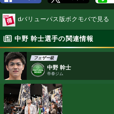
dバリューパス版ボクモバで見る
中野 幹士選手の関連情報
フェザー級
中野 幹士
帝拳ジム