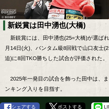
新鋭賞は田中湧也(大橋)
新鋭賞には、田中湧也(25=大橋)が選ばれ
月14日(火)、バンタム級8回戦で山口友士(2
迫)に8回TKO勝ちした試合が評価された。
2025年一発目の試合を飾った田中は、
ンキング入りを目指す。
シェアする
ポストする
L