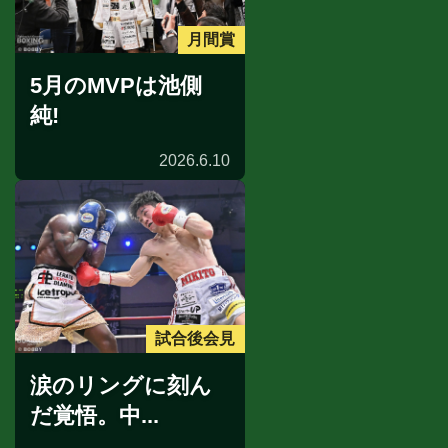
月間賞
5月のMVPは池側
純!
2026.6.10
試合後会見
涙のリングに刻ん
だ覚悟。中...