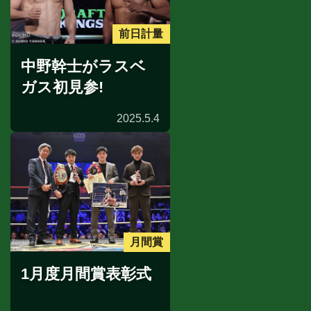
前日計量
中野幹士がラスベ
ガス初見参!
2025.5.4
月間賞
1月度月間賞表彰式