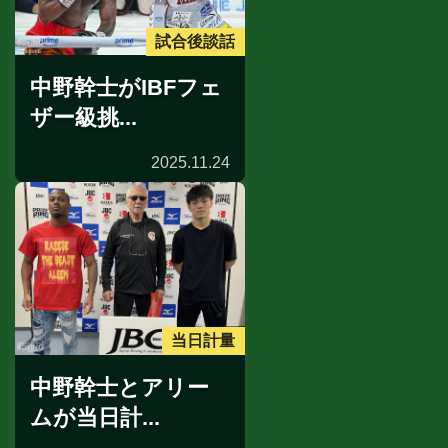
試合後談話
中野幹士がIBFフェ
ザー級挑...
2025.11.24
当日計量
中野幹士とアリー
ムが当日計...