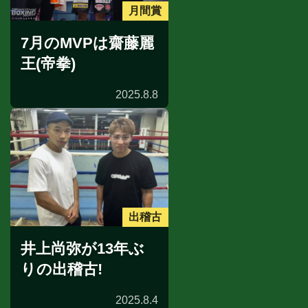
月間賞
7月のMVPは齋藤麗
王(帝拳)
2025.8.8
出稽古
井上尚弥が13年ぶ
りの出稽古!
2025.8.4