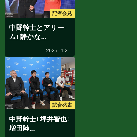
記者会見
中野幹士とアリー
ム! 静かな...
2025.11.21
試合発表
中野幹士! 坪井智也!
増田陸...