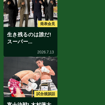
発表会見
生き残るのは誰だ!
スーパー...
2026.7.13
試合後談話
富士決戦! 木村蓮太