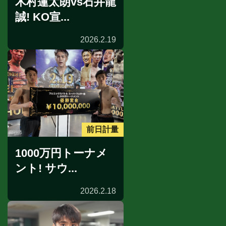
木村蓮太朗vs石井龍
誠! KO宣...
2026.2.19
前日計量
1000万円トーナメ
ント! サウ...
2026.2.18