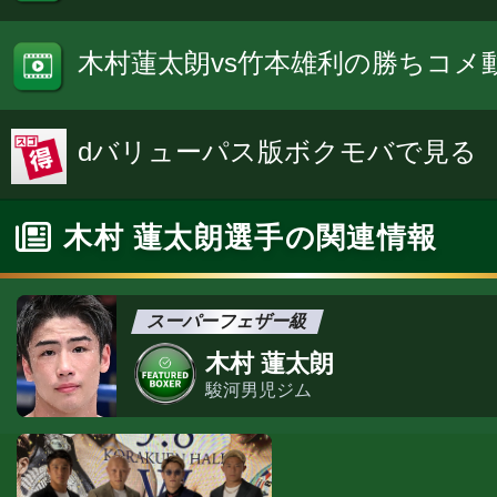
木村蓮太朗vs竹本雄利の勝ちコメ
dバリューパス版ボクモバで見る
木村 蓮太朗選手の関連情報
スーパーフェザー級
木村 蓮太朗
駿河男児ジム