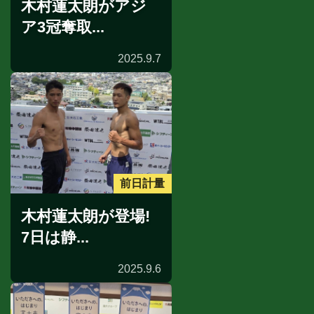
木村蓮太朗がアジ
ア3冠奪取...
2025.9.7
前日計量
木村蓮太朗が登場!
7日は静...
2025.9.6