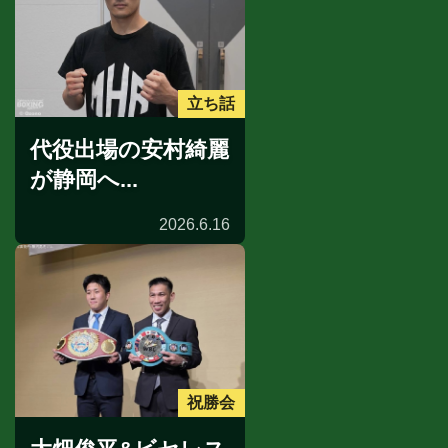
立ち話
代役出場の安村綺麗
が静岡へ...
2026.6.16
祝勝会