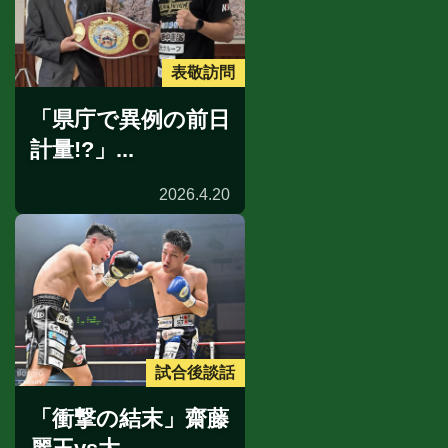
表敬訪問
「県庁で異例の前日
計量!?」...
2026.4.20
試合後談話
「衝撃の結末」齋藤