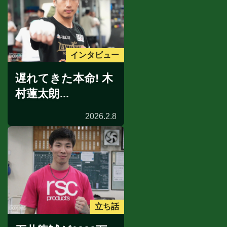
インタビュー
遅れてきた本命! 木
村蓮太朗...
2026.2.8
立ち話