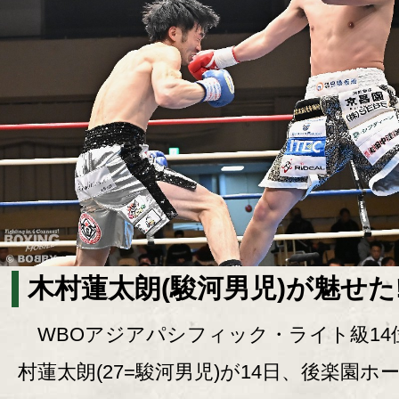
木村蓮太朗(駿河男児)が魅せた
WBOアジアパシフィック・ライト級14
村蓮太朗(27=駿河男児)が14日、後楽園ホ