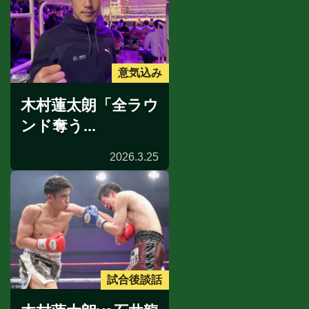
意気込み
木村蓮太朗「全ラウ
ンド奪う...
2026.3.25
試合後談話