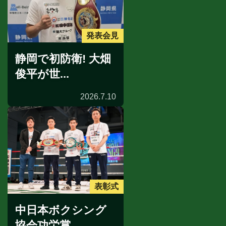
発表会見
静岡で初防衛! 大畑
俊平が世...
2026.7.10
表彰式
中日本ボクシング
協会功労賞...