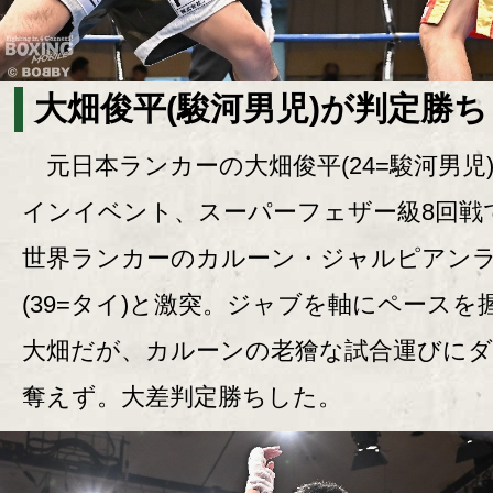
大畑俊平(駿河男児)が判定勝ち
元日本ランカーの大畑俊平(24=駿河男児
インイベント、スーパーフェザー級8回戦
世界ランカーのカルーン・ジャルピアン
(39=タイ)と激突。ジャブを軸にペースを
大畑だが、カルーンの老獪な試合運びに
奪えず。大差判定勝ちした。