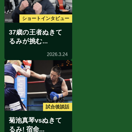
ショートインタビュー
37歳の王者ぬきて
るみが挑む...
2026.3.24
試合後談話
菊池真琴vsぬきて
るみ! 宿命...