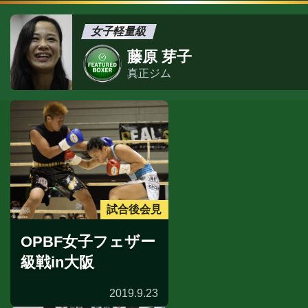
女子軽量級
藤原 芽子
真正ジム
試合後会見
OPBF女子フェザー
級戦in大阪
2019.9.23