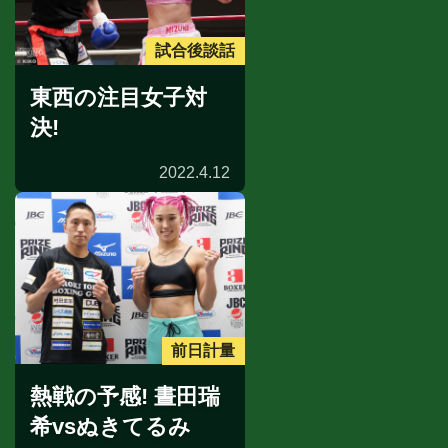
試合後談話
東西の注目女子対
決!
2022.4.12
前日計量
熱戦の予感! 晝田瑞
希vsぬきてるみ