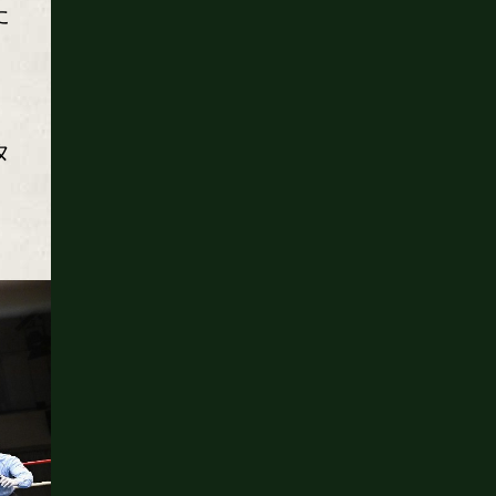
た
タ
ー