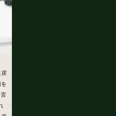
に戻
頭を
ら言
れ