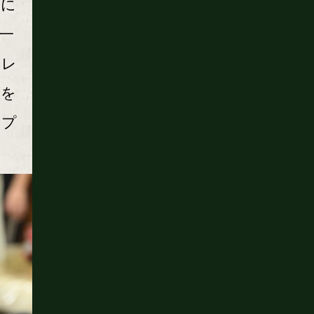
めに
一
トレ
藤を
ップ