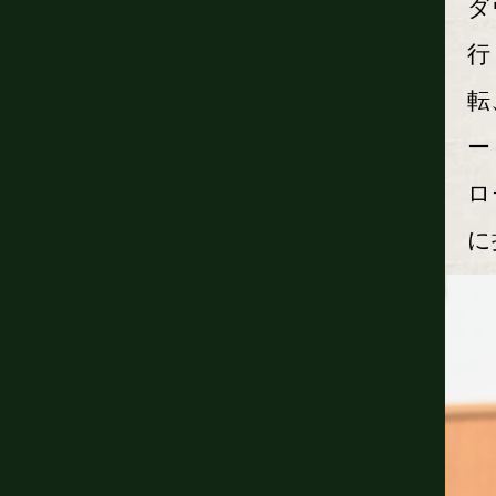
ダ
行
転
ー
ロ
に