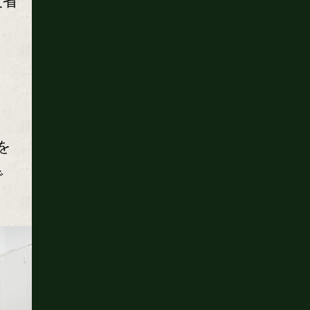
反省
を
で