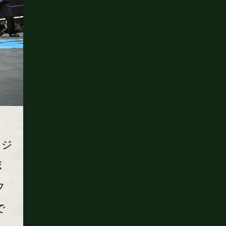
らジ
ボ
フ
で