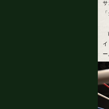
サ
「
前
イ
ー