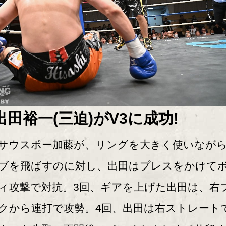
出田裕一(三迫)がV3に成功!
ウスポー加藤が、リングを大きく使いなが
ブを飛ばすのに対し、出田はプレスをかけて
ィ攻撃で対抗。3回、ギアを上げた出田は、右
クから連打で攻勢。4回、出田は右ストレート