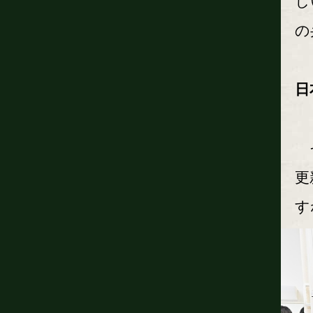
し
の
日
そ
更
す