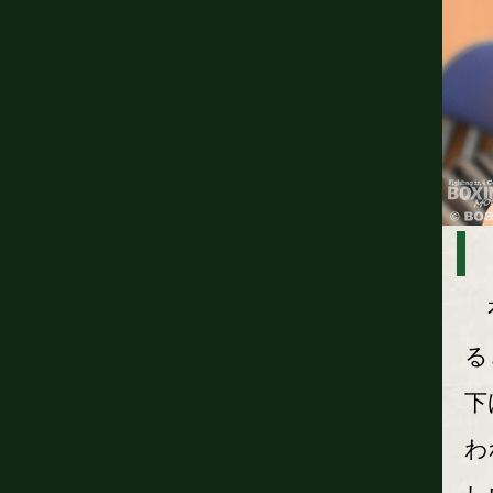
有
る
下
わ