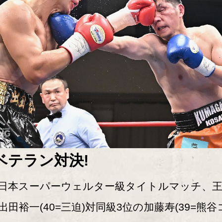
ベテラン対決!
本スーパーウェルター級タイトルマッチ、王
出田裕一(40=三迫)対同級3位の加藤寿(39=熊谷