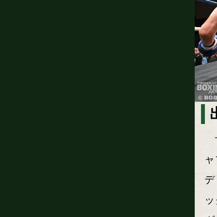
サ
ャ
デ
ッ