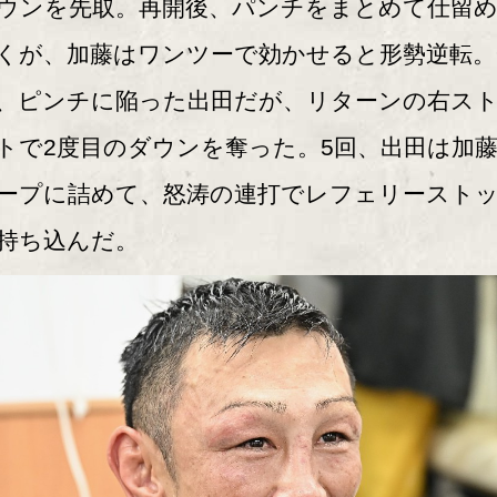
ウンを先取。再開後、パンチをまとめて仕留
くが、加藤はワンツーで効かせると形勢逆転。
、ピンチに陥った出田だが、リターンの右ス
トで2度目のダウンを奪った。5回、出田は加
ープに詰めて、怒涛の連打でレフェリースト
持ち込んだ。