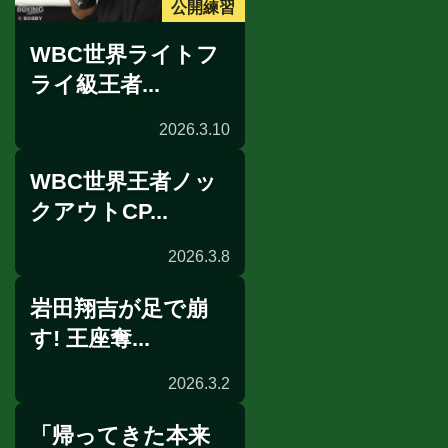
公開練習
WBC世界ライトフ
ライ級王者...
2026.3.10
WBC世界王者ノッ
クアウトCP...
2026.3.8
岩田翔吉が足で崩
来日取材
す! 王座奪...
2026.3.2
「帰ってきた本来
公開練習