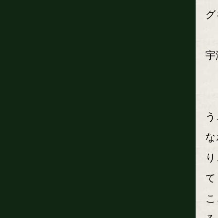
グ
宇
「
う
な
り
て
こ