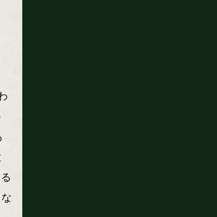
わ
う
あ
と
いる
にな