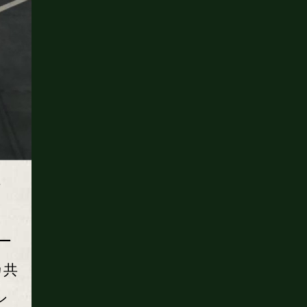
ミ
ー
カ共
ン