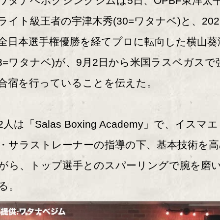
タナベボクシングジムは5日、OPBF東洋太
ライト級王者の宇津木秀(30=ワタナベ)と、202
全日本選手権優勝を経てプロに転向した横山葵
23=ワタナベ)が、9月2日から米国ラスベガスで
合宿を行っていることを伝えた。
人は「Salas Boxing Academy」で、イスマエ
・サラストレーナーの指導の下、基本技術を高
がら、トップ選手とのスパーリングで腕を磨
る。