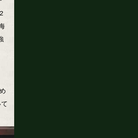
平
2
海
強
め
いて