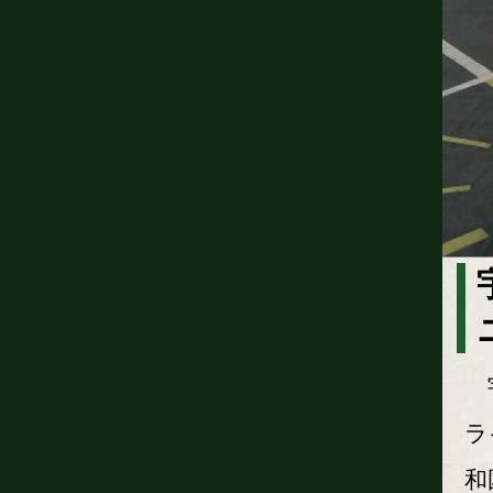
宇
ラ
和