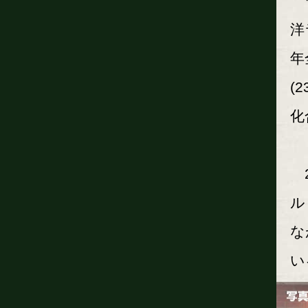
ワ
洋
年
(
化
2
ル
な
い