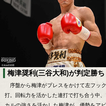
梅津奨利(三谷大和)が判定勝ち
序盤から梅津がプレスをかけて左フッ
打。回転力を活かした連打で打ち合う中、
カルの強さを活かした梅津が、優勢をア