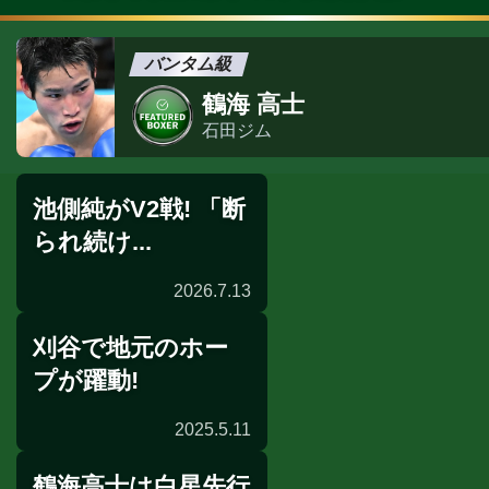
バンタム級
鶴海 高士
石田ジム
池側純がV2戦! 「断
られ続け...
2026.7.13
刈谷で地元のホー
発表会見
プが躍動!
2025.5.11
鶴海高士は白星先行
試合後談話