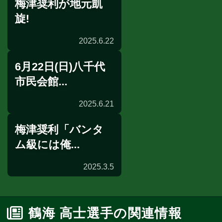
梅津奨利が地元凱
タイトル戦発表
旋!
2025.6.22
6月22日(日)八千代
試合後談話
市民会館...
2025.6.21
梅津奨利「バンタ
前日計量
ム級には俺...
2025.3.5
ショートインタビュー
鶴海 高士選手の関連情報