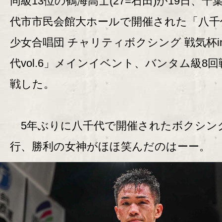
同級13位の鶴海高士(27=石田)が19日、千
代市市民会館大ホールで開催された「八千
少女合唱団 チャリティボクシング 戦気杯i
代vol.6」メインイベント、バンタム級8
戦した。
5年ぶりに八千代で開催されたボクシン
行、勝利の女神がほほ笑んだのはーー。