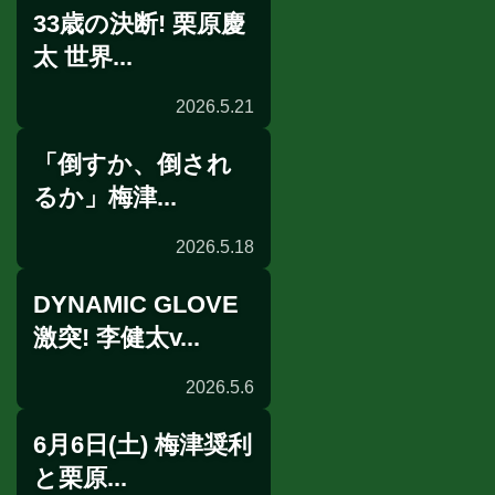
33歳の決断! 栗原慶
前日計量
太 世界...
2026.5.21
「倒すか、倒され
インタビュー
るか」梅津...
2026.5.18
DYNAMIC GLOVE
インタビュー
激突! 李健太v...
2026.5.6
6月6日(土) 梅津奨利
意気込み
と栗原...