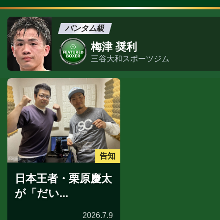
バンタム級
梅津 奨利
三谷大和スポーツジム
告知
日本王者・栗原慶太
が「だい...
2026.7.9