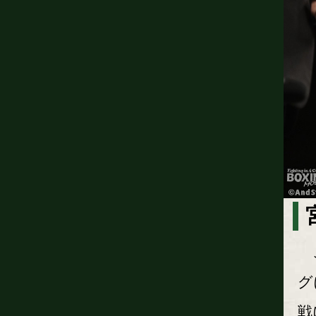
こ
グ
戦