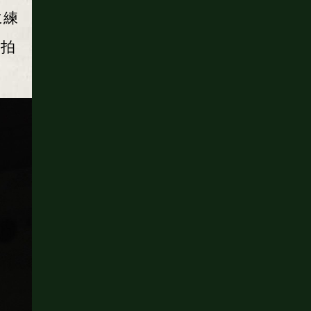
に練
な拍