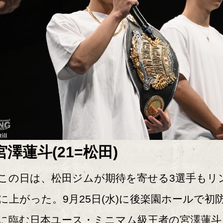
宮澤蓮斗(21=松田)
の日は、松田ジムが期待を寄せる3選手もリ
に上がった。9月25日(水)に後楽園ホールで初
に臨む日本ユース・ミニマム級王者の宮澤蓮斗