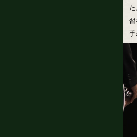
た
習
手