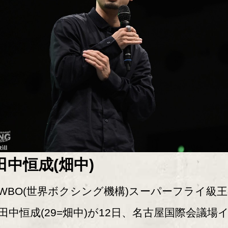
田中恒成(畑中)
BO(世界ボクシング機構)スーパーフライ級王
田中恒成(29=畑中)が12日、名古屋国際会議場