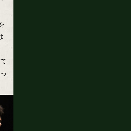
を
は
げて
まっ