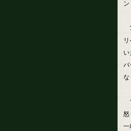
ン
7
リ
い
バ
な
マ
怒
一