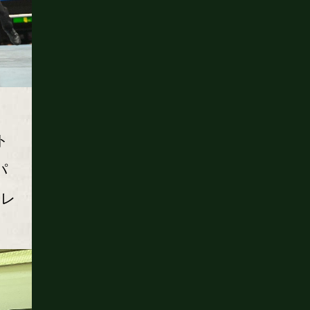
ト
パ
たレ