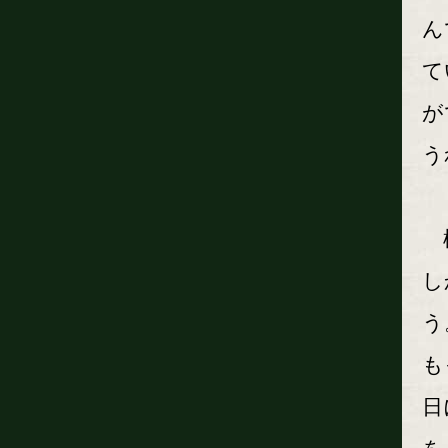
ん
て
が
う
松
し
う
も
日