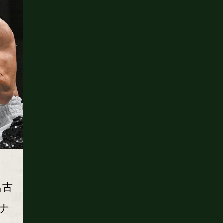
名古
コナ