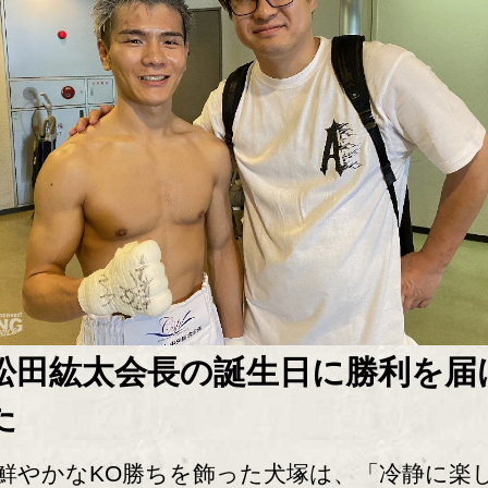
松田紘太会長の誕生日に勝利を届
た
やかなKO勝ちを飾った犬塚は、「冷静に楽