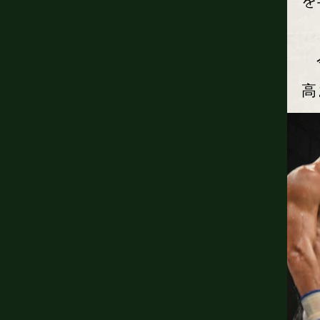
を
今
高