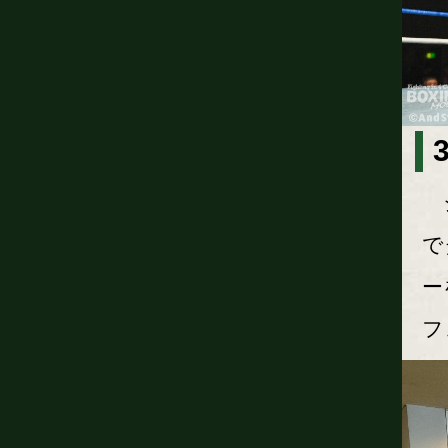
ジ
で
ー
フ