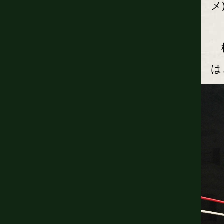
メ
松
は