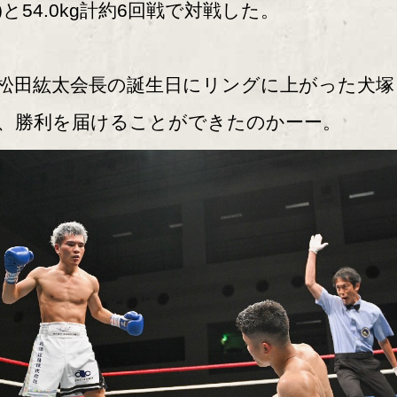
)と54.0kg計約6回戦で対戦した。
田紘太会長の誕生日にリングに上がった犬塚
、勝利を届けることができたのかーー。