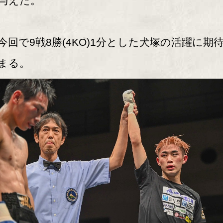
与えた。
回で9戦8勝(4KO)1分とした犬塚の活躍に期
まる。