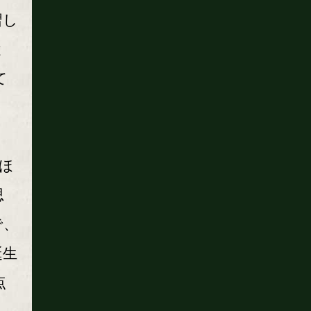
習し
と
て
ほ
思
で、
誕生
点