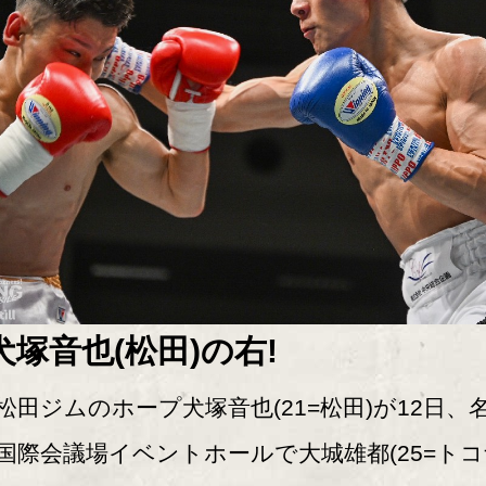
犬塚音也(松田)の右!
田ジムのホープ犬塚音也(21=松田)が12日、
国際会議場イベントホールで大城雄都(25=ト