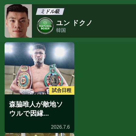
ミドル級
ユン ドクノ
韓国
試合日程
森脇唯人が敵地ソ
ウルで因縁...
2026.7.6