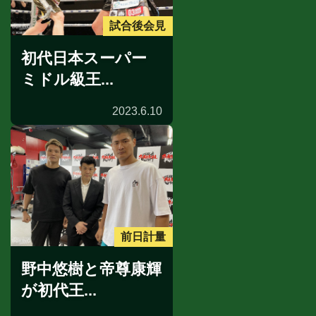
試合後会見
初代日本スーパー
ミドル級王...
2023.6.10
前日計量
野中悠樹と帝尊康輝
が初代王...