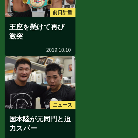
前日計量
王座を懸けて再び
激突
2019.10.10
ニュース
国本陸が元同門と迫
力スパー