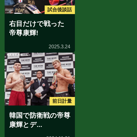
試合後談話
右目だけで戦った
帝尊康輝!
2025.3.24
前日計量
韓国で防衛戦の帝尊
康輝とデ...