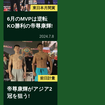
東日本月間賞
6月のMVPは逆転
KO勝利の帝尊康輝!
2024.7.8
前日計量
帝尊康輝がアジア2
冠を狙う!