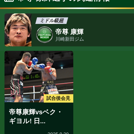
ミドル級超
帝尊 康輝
川崎新田ジム
試合後会見
帝尊康輝vsベク・
ギヨル! 日...