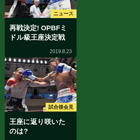
ニュース
再戦決定! OPBFミ
ドル級王座決定戦
2019.8.23
試合後会見
王座に返り咲いた
のは?